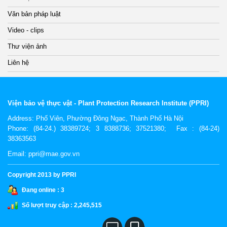
Văn bản pháp luật
Video - clips
Thư viện ảnh
Liên hệ
Viện bảo vệ thực vật - Plant Protection Research Institute (PPRI)
Address:
Phố Viên, Phường Đông Ngạc, Thành Phố Hà Nội
Phone: (84-24.) 38389724; 3 8388736; 37521380; Fax : (84-24)
38363563
Email: ppri@mae.gov.vn
Copyright 2013 by PPRI
Đang online :
3
Số lượt truy cập :
2,245,515