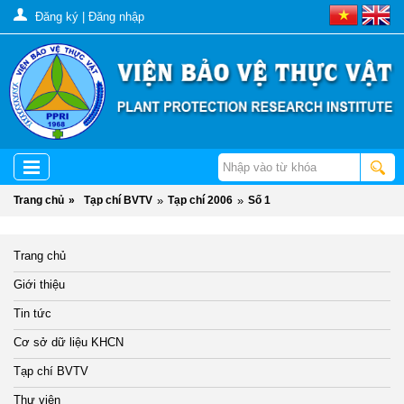
Đăng ký
|
Đăng nhập
Trang chủ
»
Tạp chí BVTV
»
Tạp chí 2006
»
Số 1
Trang chủ
Giới thiệu
Tin tức
Cơ sở dữ liệu KHCN
Tạp chí BVTV
Thư viện