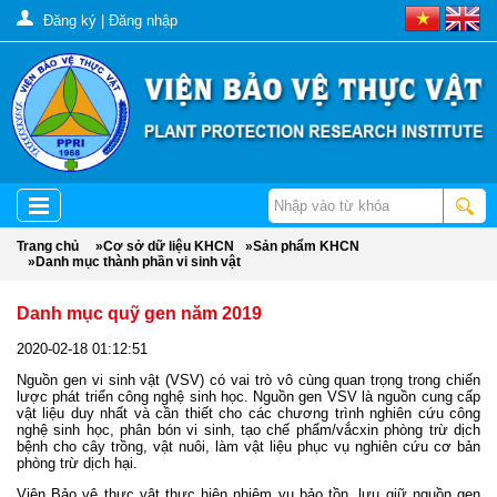
Đăng ký
|
Đăng nhập
Trang chủ
»
Cơ sở dữ liệu KHCN
»
Sản phẩm KHCN
»
Danh mục thành phần vi sinh vật
Danh mục quỹ gen năm 2019
2020-02-18 01:12:51
Nguồn gen vi sinh vật (VSV) có vai trò vô cùng quan trọng trong chiến
lược phát triển công nghệ sinh học. Nguồn gen VSV là nguồn cung cấp
vật liệu duy nhất và cần thiết cho các chương trình nghiên cứu công
nghệ sinh học, phân bón vi sinh, tạo chế phẩm/vắcxin phòng trừ dịch
bệnh cho cây trồng, vật nuôi, làm vật liệu phục vụ nghiên cứu cơ bản
phòng trừ dịch hại.
Viện Bảo vệ thực vật thực hiện nhiệm vụ bảo tồn, lưu giữ nguồn gen