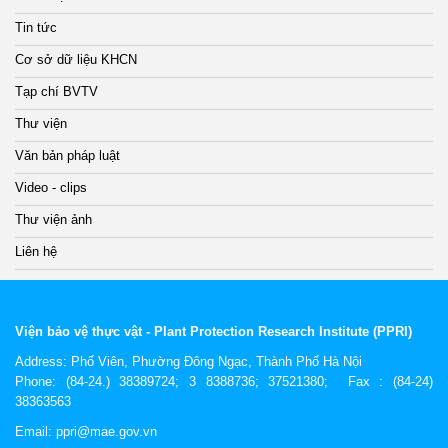
Tin tức
Cơ sở dữ liệu KHCN
Tạp chí BVTV
Thư viện
Văn bản pháp luật
Video - clips
Thư viện ảnh
Liên hệ
Viện bảo vệ thực vật - Plant Protection Research Institute (PPRI)
Address:
Phố Viên, Phường Đông Ngạc, Thành Phố Hà Nội
Phone: (84-24.) 38389724; 3 8388736; 37521380; Fax : (84-24)
38363563
Email: ppri@mae.gov.vn