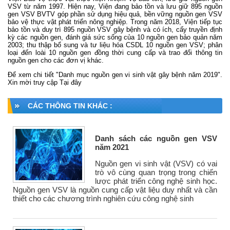
VSV từ năm 1997. Hiện nay, Viện đang bảo tồn và lưu giữ 895 nguồn
gen VSV BVTV góp phần sử dụng hiệu quả, bền vững nguồn gen VSV
bảo vệ thực vật phát triển nông nghiệp. Trong năm 2018, Viện tiếp tục
bảo tồn và duy trì 895 nguồn VSV gây bệnh và có ích, cấy truyền định
kỳ các nguồn gen, đánh giá sức sống của 10 nguồn gen bảo quản năm
2003; thu thập bổ sung và tư liệu hóa CSDL 10 nguồn gen VSV; phân
loại đến loài 10 nguồn gen đồng thời cung cấp và trao đổi thông tin
nguồn gen cho các đơn vị khác.
Để xem chi tiết "Danh mục nguồn gen vi sinh vật gây bệnh năm 2019".
Xin mời truy cập
Tại đây
CÁC THÔNG TIN KHÁC :
Danh sách các nguồn gen VSV
năm 2021
Nguồn gen vi sinh vật (VSV) có vai
trò vô cùng quan trọng trong chiến
lược phát triển công nghệ sinh học.
Nguồn gen VSV là nguồn cung cấp vật liệu duy nhất và cần
thiết cho các chương trình nghiên cứu công nghệ sinh