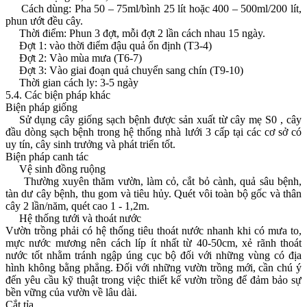
Cách dùng: Pha 50 – 75ml/bình 25 lít hoặc 400 – 500ml/200 lít,
phun ướt đều cây.
Thời điểm: Phun 3 đợt, mỗi đợt 2 lần cách nhau 15 ngày.
Đợt 1: vào thời điểm đậu quả ổn định (T3-4)
Đợt 2: Vào mùa mưa (T6-7)
Đợt 3: Vào giai đoạn quả chuyển sang chín (T9-10)
Thời gian cách ly: 3-5 ngày
5.4. Các biện pháp khác
Biện pháp giống
Sử dụng cây giống sạch bệnh được sản xuất từ cây mẹ S0 , cây
đầu dòng sạch bệnh trong hệ thống nhà lưới 3 cấp tại các cơ sở có
uy tín, cây sinh trưởng và phát triển tốt.
Biện pháp canh tác
Vệ sinh đồng ruộng
Thường xuyên thăm vườn, làm cỏ, cắt bỏ cành, quả sâu bệnh,
tàn dư cây bệnh, thu gom và tiêu hủy. Quét vôi toàn bộ gốc và thân
cây 2 lần/năm, quét cao 1 - 1,2m.
Hệ thống tưới và thoát nước
Vườn trồng phải có hệ thống tiêu thoát nước nhanh khi có mưa to,
mực nước mương nên cách líp ít nhất từ 40-50cm, xẻ rãnh thoát
nước tốt nhằm tránh ngập úng cục bộ đối với những vùng có địa
hình không bằng phẳng. Đối với những vườn trồng mới, cần chú ý
đến yêu cầu kỹ thuật trong việc thiết kế vườn trồng để đảm bảo sự
bền vững của vườn về lâu dài.
Cắt tỉa