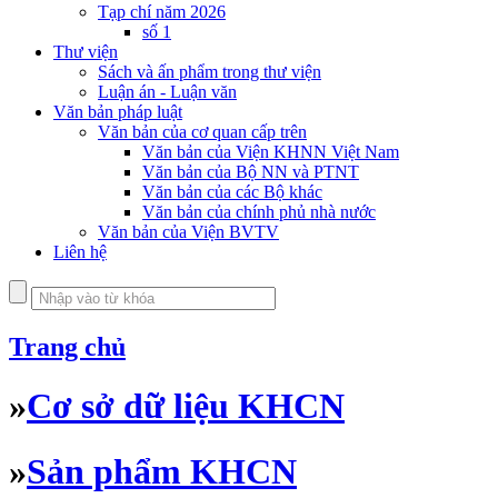
Tạp chí năm 2026
số 1
Thư viện
Sách và ấn phẩm trong thư viện
Luận án - Luận văn
Văn bản pháp luật
Văn bản của cơ quan cấp trên
Văn bản của Viện KHNN Việt Nam
Văn bản của Bộ NN và PTNT
Văn bản của các Bộ khác
Văn bản của chính phủ nhà nước
Văn bản của Viện BVTV
Liên hệ
Trang chủ
»
Cơ sở dữ liệu KHCN
»
Sản phẩm KHCN