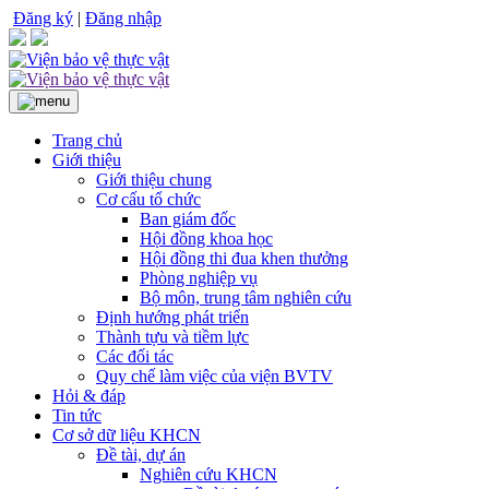
Đăng ký
|
Đăng nhập
Trang chủ
Giới thiệu
Giới thiệu chung
Cơ cấu tổ chức
Ban giám đốc
Hội đồng khoa học
Hội đồng thi đua khen thưởng
Phòng nghiệp vụ
Bộ môn, trung tâm nghiên cứu
Định hướng phát triển
Thành tựu và tiềm lực
Các đối tác
Quy chế làm việc của viện BVTV
Hỏi & đáp
Tin tức
Cơ sở dữ liệu KHCN
Đề tài, dự án
Nghiên cứu KHCN