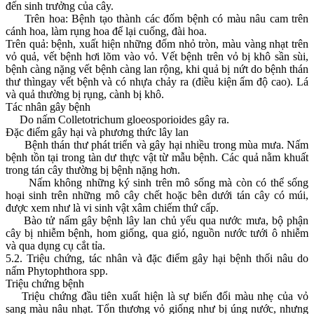
đến sinh trưởng của cây.
Trên hoa: Bệnh tạo thành các đốm bệnh có màu nâu cam trên
cánh hoa, làm rụng hoa để lại cuống, đài hoa.
Trên quả: bệnh, xuất hiện những đốm nhỏ tròn, màu vàng nhạt trên
vỏ quả, vết bệnh hơi lõm vào vỏ. Vết bệnh trên vỏ bị khô sần sùi,
bệnh càng nặng vết bệnh càng lan rộng, khi quả bị nứt do bệnh thán
thư thìngay vết bệnh và có nhựa chảy ra (điều kiện ẩm độ cao). Lá
và quả thường bị rụng, cành bị khô.
Tác nhân gây bệnh
Do nấm Colletotrichum gloeosporioides gây ra.
Đặc điểm gây hại và phương thức lây lan
Bệnh thán thư phát triển và gây hại nhiều trong mùa mưa. Nấm
bệnh tồn tại trong tàn dư thực vật từ mẫu bệnh. Các quả nằm khuất
trong tán cây thường bị bệnh nặng hơn.
Nấm không những ký sinh trên mô sống mà còn có thể sống
hoại sinh trên những mô cây chết hoặc bên dưới tán cây có múi,
được xem như là vi sinh vật xâm chiếm thứ cấp.
Bào tử nấm gây bệnh lây lan chủ yếu qua nước mưa, bộ phận
cây bị nhiễm bệnh, hom giống, qua gió, nguồn nước tưới ô nhiễm
và qua dụng cụ cắt tỉa.
5.2. Triệu chứng, tác nhân và đặc điểm gây hại bệnh thối nâu do
nấm Phytophthora spp.
Triệu chứng bệnh
Triệu chứng đầu tiên xuất hiện là sự biến đổi màu nhẹ của vỏ
sang màu nâu nhạt. Tổn thương vỏ giống như bị úng nước, nhưng