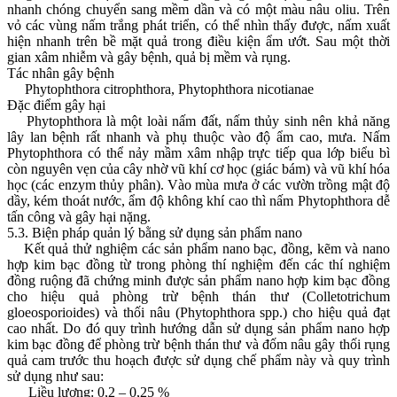
nhanh chóng chuyển sang mềm dần và có một màu nâu oliu. Trên
vỏ các vùng nấm trắng phát triển, có thể nhìn thấy được, nấm xuất
hiện nhanh trên bề mặt quả trong điều kiện ẩm ướt. Sau một thời
gian xâm nhiễm và gây bệnh, quả bị mềm và rụng.
Tác nhân gây bệnh
Phytophthora citrophthora, Phytophthora nicotianae
Đặc điểm gây hại
Phytophthora là một loài nấm đất, nấm thủy sinh nên khả năng
lây lan bệnh rất nhanh và phụ thuộc vào độ ẩm cao, mưa. Nấm
Phytophthora có thể nảy mầm xâm nhập trực tiếp qua lớp biểu bì
còn nguyên vẹn của cây nhờ vũ khí cơ học (giác bám) và vũ khí hóa
học (các enzym thủy phân). Vào mùa mưa ở các vườn trồng mật độ
dầy, kém thoát nước, ẩm độ không khí cao thì nấm Phytophthora dễ
tấn công và gây hại nặng.
5.3. Biện pháp quản lý bằng sử dụng sản phẩm nano
Kết quả thử nghiệm các sản phẩm nano bạc, đồng, kẽm và nano
hợp kim bạc đồng từ trong phòng thí nghiệm đến các thí nghiệm
đồng ruộng đã chứng minh được sản phẩm nano hợp kim bạc đồng
cho hiệu quả phòng trừ bệnh thán thư (Colletotrichum
gloeosporioides) và thối nâu (Phytophthora spp.) cho hiệu quả đạt
cao nhất. Do đó quy trình hướng dẫn sử dụng sản phẩm nano hợp
kim bạc đồng để phòng trừ bệnh thán thư và đốm nâu gây thối rụng
quả cam trước thu hoạch được sử dụng chế phẩm này và quy trình
sử dụng như sau:
Liều lượng: 0,2 – 0,25 %