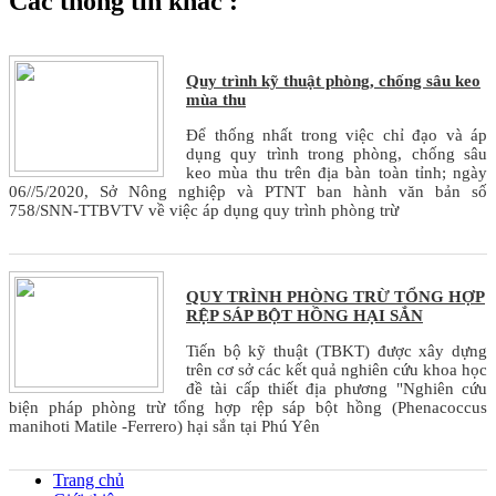
Các thông tin khác :
Quy trình kỹ thuật phòng, chống sâu keo
mùa thu
Để thống nhất trong việc chỉ đạo và áp
dụng quy trình trong phòng, chống sâu
keo mùa thu trên địa bàn toàn tỉnh; ngày
06//5/2020, Sở Nông nghiệp và PTNT ban hành văn bản số
758/SNN-TTBVTV về việc áp dụng quy trình phòng trừ
QUY TRÌNH PHÒNG TRỪ TỔNG HỢP
RỆP SÁP BỘT HỒNG HẠI SẮN
Tiến bộ kỹ thuật (TBKT) được xây dựng
trên cơ sở các kết quả nghiên cứu khoa học
đề tài cấp thiết địa phương "Nghiên cứu
biện pháp phòng trừ tổng hợp rệp sáp bột hồng (Phenacoccus
manihoti Matile -Ferrero) hại sắn tại Phú Yên
Trang chủ