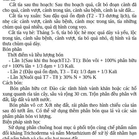
Cắt tỉa sau thu hoạch: Sau thu hoạch quả, cắt bỏ đoạn cành đã
cho quả, cành vượt, cành trong tán, cành sâu bệnh, cành la sát đất...
Cắt tỉa vụ xuân: Sau đậu quả ổn định (T2 - T3 dương lịch), tỉa
nhẹ các cành vượt, cành sâu bệnh, cành mọc trong tán, tỉa những
chùm quả quá nhiều, quả dị hình cong vẹo.
Cắt tỉa vụ hè: Tháng 5- 6, tỉa bỏ lộc hè mọc quá dày và yếu, lộc
trong tán, cành sâu bệnh, cành vượt, tỉa bỏ quả nhỏ, dị hình và tỉa
thưa chùm quả dày.
Bón phân
Thời điểm và liều lượng bón
- Lần 1(Sau khi thu hoạchT12- T1): Bón vôi + 100% phân hữu
cơ + 100% lân + 1/3 đạm + 1/3 Kali.
- Lần 2 (Đậu quả ổn định, T3 – T4): 1/3 đạm + 1/3 Kali
- Lần 3(Nuôi quả T7 - T8 ): 30% N + 30% K
Cách bón:
Bón phân hữu cơ: Đào các rãnh hình vành khăn hoặc các hố
xung quanh rìa tán cây, sâu và rộng 30 cm. Trộn phân đều phân với
đất, lấp đất và tưới nước.
Bón phân vô cơ: Xới nhẹ đất, rải phân theo hình chiếu của tán
sau đó tưới ẩm. Có thể sử dụng thêm phân bón qua lá và các sản
phẩm phân bón vi lượng.
Biện pháp sinh học
Sử dụng phân chuồng hoai mục ủ phối trộn cùng chế phẩm nấm
đối kháng Trichoderma và nấm Metarhizium để xử lý đất nhằm hạn
chế nấm bệnh và sâu gây hại trong đất.