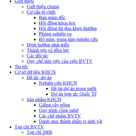
Giới thiệu
Giới thiệu chung
Cơ cấu tổ chức
Ban giám đốc
Hội đồng khoa học
Hội đồng thi đua khen thưởng
Phòng nghiệp vụ
Bộ môn, trung tâm nghiên cứu
Định hướng phát triển
Thành tựu và tiềm lực
Các đối tác
Quy chế làm việc của viện BVTV
Tin tức
Cơ sở dữ liệu KHCN
Đề tài, dự án
Nghiên cứu KHCN
Đề tài,dự án trong nước
Dự án hợp tác Quốc Tế
Sản phẩm KHCN
Giống cây trồng
Quy trình công nghệ
Các chế phẩm BVTV
Danh mục thành phần vi sinh vật
Tạp chí BVTV
Tạp chí 2006