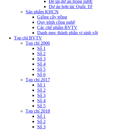
Đề tài,dự án trong nước
Dự án hợp tác Quốc Tế
Sản phẩm KHCN
Giống cây trồng
Quy trình công nghệ
Các chế phẩm BVTV
Danh mục thành phần vi sinh vật
Tạp chí BVTV
Tạp chí 2006
Số 1
Số 2
Số 3
Số 4
Số 5
Số 6
Tạp chí 2017
Số 1
Số 2
Số 3
Số 4
Số 5
Tạp chí 2018
Số 1
Số 2
Số 3