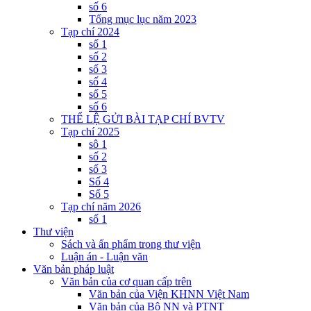
số 6
Tổng mục lục năm 2023
Tạp chí 2024
số 1
số 2
số 3
số 4
số 5
số 6
THỂ LỆ GỬI BÀI TẠP CHÍ BVTV
Tạp chí 2025
sô 1
số 2
số 3
Số 4
Số 5
Tạp chí năm 2026
số 1
Thư viện
Sách và ấn phẩm trong thư viện
Luận án - Luận văn
Văn bản pháp luật
Văn bản của cơ quan cấp trên
Văn bản của Viện KHNN Việt Nam
Văn bản của Bộ NN và PTNT