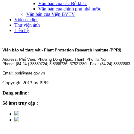
Văn bản của các Bộ khác
Văn bản của chính phủ nhà nước
Văn bản của Viện BVTV
Video - clips
Thư viện ảnh
Liên hệ
Viện bảo vệ thực vật - Plant Protection Research Institute (PPRI)
Address:
Phố Viên, Phường Đông Ngạc, Thành Phố Hà Nội
Phone: (84-24.) 38389724; 3 8388736; 37521380; Fax : (84-24) 38363563
Email: ppri@mae.gov.vn
Copyright 2013 by PPRI
Đang online :
4
Số lượt truy cập :
2,244,047