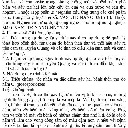
kim loại và composite trong phòng chống một số bệnh nấm phổ
biến và gây tác hại lớn trên cây ăn quả và quả trước và sau thu
hoạch”. Thuộc Hợp phần 2: “Nghiên cứu ứng dụng các chế phẩm
nano trong trồng trọt” mã số: VAST.TĐ.NANO.02/15-18. Thuộc
Dự án: Nghiên cứu ứng dụng công nghệ nano trong nông nghiệp.
Mã số VAST.TĐ.NANO-NN/15-18.
4. Phạm vi và đối tượng áp dụng
4.1. Đối tượng áp dụng: Quy trình này được áp dụng để quản lý
tổng hợp bệnh thối rụng quả do bệnh thán thư và thối nâu gây ra
trên cam tại Tuyên Quang và các tỉnh có điều kiện sinh thái và canh
tác tương tự.
4.2. Phạm vi áp dụng: Quy trình này áp dụng cho các tổ chức, cá
nhân trồng cây cam ở Tuyên Quang và các tỉnh có điều kiện sinh
thái và canh tác tương tự.
5. Nội dung quy trình kỹ thuật
5.1. Triệu chứng, tác nhân và đặc điểm gây hại bệnh thán thư do
nấm C. gloeosporioides
Triệu chứng bệnh
Trên lá: Bệnh có thể gây hại ở nhiều vị trí khác nhau, nhưng
bệnh thường gây hại ở chóp lá và mép lá. Vết bệnh có màu vàng
nâu, hình hơi tròn, sau đó vết bệnh lớn dần, xung quanh có viền nâu
đậm, giữa vết bệnh màu vàng nhạt, vết bệnh có nhiều vòng đồng
tâm và trên bề mặt vết bệnh có những chấm đen nhỏ li ti, đó là các ổ
nấm và làm cho vòng đồng tâm có màu đậm hơn. Nhiều vết bệnh
liên kết lại làm lá bị cháy thành mảng lớn, lá rụng sớm, ảnh hưởng