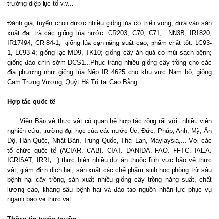
trưởng diệp lục tố v.v...
Đánh giá, tuyển chọn được nhiều giống lúa có triển vọng, đưa vào sản
xuất đại trà các giống lúa nước: CR203; C70; C71; NN3B; IR1820;
IR17494; CR 84-1; giống lúa cạn năng suất cao, phẩm chất tốt: LC93-
1, LC93-4; giống lạc MD9, TK10; giống cây ăn quả có múi sạch bệnh;
giống đào chín sớm ĐCS1...Phục tráng nhiều giống cây trồng cho các
địa phương như giống lúa Nếp IR 4625 cho khu vực Nam bộ, giống
Cam Trưng Vương, Quýt Hà Trì tại Cao Bằng...
Hợp tác quốc tế
Viện Bảo vệ thực vật có quan hệ hợp tác rộng rãi với nhiều viện
nghiên cứu, trường đại học của các nước Úc, Đức, Pháp, Anh, Mỹ, Ấn
Độ, Hàn Quốc, Nhật Bản, Trung Quốc, Thái Lan, Maylaysia,... Với các
tổ chức quốc tế (ACIAR, CABI, CIAT, DANIDA, FAO, FFTC, IAEA,
ICRISAT, IRRI
,
...) thực hiện nhiều dự án thuộc lĩnh vực bảo vệ thực
vật, giám định dịch hại, sản xuất các chế phẩm sinh học phòng trừ sâu
bệnh hại cây trồng, sản xuất nhiều giống cây trồng năng suất, chất
lượng cao, kháng sâu bệnh hại và đào tạo nguồn nhân lực phục vụ
ngành bảo vệ thực vật.
Thông tin tuyên truyền