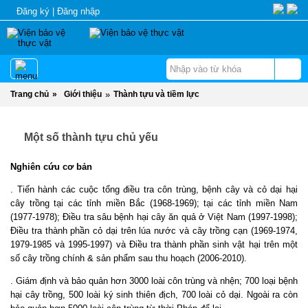
Đăng ký
|
Đăng nhập
Trang chủ
»
Giới thiệu
»
Thành tựu và tiềm lực
Một số thành tựu chủ yếu
Nghiên cứu cơ bản
. Tiến hành các cuộc tổng điều tra côn trùng, bệnh cây và cỏ dại hại
cây trồng tại các tỉnh miền Bắc (1968-1969); tại các tỉnh miền Nam
(1977-1978); Điều tra sâu bệnh hại cây ăn quả ở Việt Nam (1997-1998);
Điều tra thành phần cỏ dại trên lúa nước và cây trồng cạn (1969-1974,
1979-1985 và 1995-1997) và Điều tra thành phần sinh vật hại trên một
số cây trồng chính & sản phẩm sau thu hoạch (2006-2010).
. Giám định và bảo quản hơn 3000 loài côn trùng và nhện; 700 loại bệnh
hại cây trồng, 500 loài ký sinh thiên địch, 700 loài cỏ dại. Ngoài ra còn