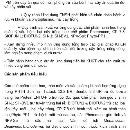
IPM trên cây ăn quả có múi, phòng trừ sâu bệnh hại cây ăn quả ôn đới
và cây nhãn vải.
+ Quy trình Ứng dụng CNSH phát hiện và chẩn đoán bệnh vi
rút, vi khuẩn và phytoplasma.. hại cây trồng
+ Quy trình sản xuất và ứng dụng các chế phẩm sinh học trong
quản lý sâu bệnh hại cây trồng như chế phẩm Pheromone; CP 7.8;
BIOFUN 1; BIOFUN2, SH- 1; SH-BV1, NPV-Spl; Phyto-PP1...
- Xây dựng nhiều mô hình ứng dụng tổng hợp các giải pháp KHCN
quản lý sâu bệnh hại chính trên các đối tượng cây trồng nông-công-
lâm nghiệp trong phạm vi cả nước.
- Tiến hành hàng chục dự án ứng dụng tiến bộ KHKT vào sản xuất tại
nhiều vùng trên cả nước.
Các sản phẩm tiêu biểu
Các chế phẩm sinh học, thảo mộc và sản phẩm phi hoá học ứng dụng
trong PHTH dịch hại: Tictack 13.2 BR; Bourbo 8.3 BR trừ ốc bươu
vàng;
bả Protein ENTO-Pro trừ ruồi đục quả; Chế phẩm bón gốc vi sinh
SH-1; SH-BV1 trừ tuyến trùng hại rễ; BIOFUN1 & BIOFUN2 trừ các loại
rệp, rầy, mối... hại cây trồng, CP 7.8 tr
ừ bệnh thối xám và bệnh thán
thư;
Phyto-PP1
trừ bệnh mất mủ cao su; các
Pheromone giới tính và
NPV-Spl trừ sâu hại rau; Nấm có ích
Metarhizium;
Beauveria;Trichoderma
, bả diệt chuột sinh học; thuốc kích thích sinh