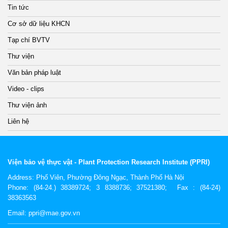
Tin tức
Cơ sở dữ liệu KHCN
Tạp chí BVTV
Thư viện
Văn bản pháp luật
Video - clips
Thư viện ảnh
Liên hệ
Viện bảo vệ thực vật - Plant Protection Research Institute (PPRI)
Address:
Phố Viên, Phường Đông Ngạc, Thành Phố Hà Nội
Phone: (84-24.) 38389724; 3 8388736; 37521380; Fax : (84-24)
38363563
Email: ppri@mae.gov.vn