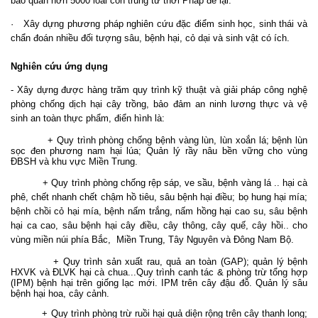
bảo quản hơn 5000 loài côn trùng từ thời Pháp để lại.
· Xây dựng phương pháp nghiên cứu đặc điểm sinh học, sinh thái và
chẩn đoán nhiều đối tượng sâu, bệnh hại, cỏ dại và sinh vật có ích.
Nghiên cứu ứng dụng
- Xây dựng được hàng trăm quy trình kỹ thuật và giải pháp công nghệ
phòng chống dịch hại cây trồng, bảo đảm an ninh lương thực và vệ
sinh an toàn thực phẩm, điển hình là:
+ Quy trình phòng chống bệnh vàng lùn, lùn xoắn lá; bệnh lùn
sọc đen phương nam hại lúa; Quản lý rầy nâu bền vững cho vùng
ĐBSH và khu vực Miền Trung.
+ Quy trình phòng chống rệp sáp, ve sầu, bệnh vàng lá .. hại cà
phê, chết nhanh chết chậm hồ tiêu, sâu bệnh hại điều; bọ hung hại mía;
bệnh chồi cỏ hại mía, bệnh nấm trắng, nấm hồng hại cao su, sâu bệnh
hại ca cao, sâu bệnh hại cây điều, cây thông, cây quế, cây hồi.. cho
vùng miền núi phía Bắc, Miền Trung, Tây Nguyên và Đông Nam Bộ.
+ Quy trình sản xuất rau, quả an toàn (GAP); quản lý bệnh
HXVK và ĐLVK hại cà chua...Quy trình canh tác & phòng trừ tổng hợp
(IPM) bệnh hại trên giống lạc mới. IPM trên cây đậu đỗ. Quản lý sâu
bệnh hại hoa, cây cảnh.
+ Quy trình phòng trừ ruồi hại quả diện rộng trên cây thanh long;