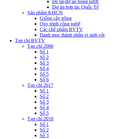
Đề tài,dự án trong nước
Dự án hợp tác Quốc Tế
Sản phẩm KHCN
Giống cây trồng
Quy trình công nghệ
Các chế phẩm BVTV
Danh mục thành phần vi sinh vật
Tạp chí BVTV
Tạp chí 2006
Số 1
Số 2
Số 3
Số 4
Số 5
Số 6
Tạp chí 2017
Số 1
Số 2
Số 3
Số 4
Số 5
Tạp chí 2018
Số 1
Số 2
Số 3