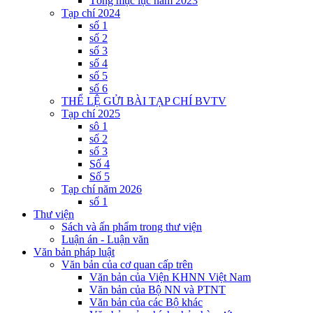
Tổng mục lục năm 2023
Tạp chí 2024
số 1
số 2
số 3
số 4
số 5
số 6
THỂ LỆ GỬI BÀI TẠP CHÍ BVTV
Tạp chí 2025
sô 1
số 2
số 3
Số 4
Số 5
Tạp chí năm 2026
số 1
Thư viện
Sách và ấn phẩm trong thư viện
Luận án - Luận văn
Văn bản pháp luật
Văn bản của cơ quan cấp trên
Văn bản của Viện KHNN Việt Nam
Văn bản của Bộ NN và PTNT
Văn bản của các Bộ khác