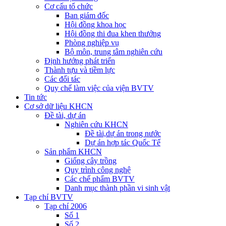
Cơ cấu tổ chức
Ban giám đốc
Hội đồng khoa học
Hội đồng thi đua khen thưởng
Phòng nghiệp vụ
Bộ môn, trung tâm nghiên cứu
Định hướng phát triển
Thành tựu và tiềm lực
Các đối tác
Quy chế làm việc của viện BVTV
Tin tức
Cơ sở dữ liệu KHCN
Đề tài, dự án
Nghiên cứu KHCN
Đề tài,dự án trong nước
Dự án hợp tác Quốc Tế
Sản phẩm KHCN
Giống cây trồng
Quy trình công nghệ
Các chế phẩm BVTV
Danh mục thành phần vi sinh vật
Tạp chí BVTV
Tạp chí 2006
Số 1
Số 2