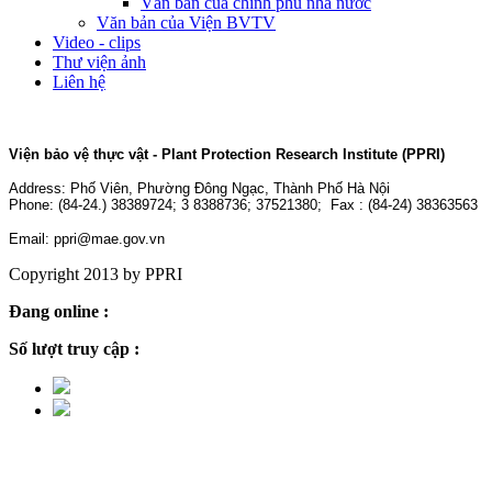
Văn bản của chính phủ nhà nước
Văn bản của Viện BVTV
Video - clips
Thư viện ảnh
Liên hệ
Viện bảo vệ thực vật - Plant Protection Research Institute (PPRI)
Address:
Phố Viên, Phường Đông Ngạc, Thành Phố Hà Nội
Phone: (84-24.) 38389724; 3 8388736; 37521380; Fax : (84-24) 38363563
Email: ppri@mae.gov.vn
Copyright 2013 by PPRI
Đang online :
8
Số lượt truy cập :
2,243,917