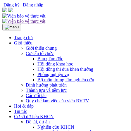
Đăng ký
|
Đăng nhập
Trang chủ
Giới thiệu
Giới thiệu chung
Cơ cấu tổ chức
Ban giám đốc
Hội đồng khoa học
Hội đồng thi đua khen thưởng
Phòng nghiệp vụ
Bộ môn, trung tâm nghiên cứu
Định hướng phát triển
Thành tựu và tiềm lực
Các đối tác
Quy chế làm việc của viện BVTV
Hỏi & đáp
Tin tức
Cơ sở dữ liệu KHCN
Đề tài, dự án
Nghiên cứu KHCN