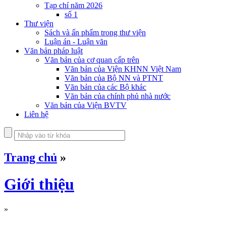
Tạp chí năm 2026
số 1
Thư viện
Sách và ấn phẩm trong thư viện
Luận án - Luận văn
Văn bản pháp luật
Văn bản của cơ quan cấp trên
Văn bản của Viện KHNN Việt Nam
Văn bản của Bộ NN và PTNT
Văn bản của các Bộ khác
Văn bản của chính phủ nhà nước
Văn bản của Viện BVTV
Liên hệ
Trang chủ
»
Giới thiệu
»