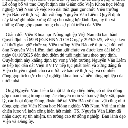
Lễ công bố và trao Quyết định của Giám đốc Viện Khoa học Nông
nghiệp Việt Nam về việc kéo dài thời gian giữ chức Viện trưởng
Viện Bảo vệ thực vật đối với ông Nguyễn Văn Liêm. Quyết định
này là sự ghi nhận xứng đáng cho năng lực lãnh đạo, uy tín và
những đóng góp quan trọng cho sự phát triển của Viện.
Giám đốc Viện Khoa học Nông nghiệp Việt Nam đã ban hành
Quyết định số 699/QĐ-KHNN-TCHC ngày 29/9/2025, về việc kéo
dài thời gian giữ chức vụ Viện trưởng Viện Bảo vệ thực vật đối với
ông Nguyễn Văn Liêm, thời gian giữ chức vụ được kéo dài kể từ
ngày 01/10/2025 đến thời điểm đủ tuổi nghỉ hưu theo quy định.
Quyết định này khẳng định kỳ vọng Viện trưởng Nguyễn Văn Liêm
sẽ tiếp tục dẫn dắt Viện BVTV tiếp tục phát triển và xứng đáng là
Viện chuyên ngành của cả nước về bảo vệ thực vật và có nhiều
đóng góp tích cực cho sự nghiệp khoa học và nền nông nghiệp của
nước nhà.
Ông Nguyễn Văn Liêm là một lãnh đạo tiêu biểu, có nhiều đóng
góp quan trọng trong công tác chuyên môn về bảo vệ thực vật, quản
lý, các hoạt động Đảng, đoàn thể tại Viện Bảo vệ thực vật cũng như
đóng góp cho Viện Khoa học Nông nghiệp Việt Nam. Với tầm nhìn
chiến lược và luôn cống hiến hết mình, TS. Nguyễn Văn Liêm đã
nhận được sự tín nhiệm, tin tưởng cao từ đồng nghiệp, Ban lãnh đạo
Viện và Đảng ủy.