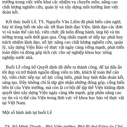
trưởng trong việc triển khai các nhiệm vụ chuyên môn, nâng cao
chất lượng nghiên cứu, quản lý và xây dựng môi trường làm việc
đoàn kết.
Kết thúc buổi Lễ, TS. Nguyễn Văn Liêm đã phát biểu cảm nghĩ,
bày tỏ lòng biết ơn sâu sắc tới Ban lãnh đạo Viện, lãnh đạo các đơn
vị và toàn thể cán bộ, viên chức đã luôn đồng hành, ủng hộ và tin
tưởng trong suốt thời gian qua. Ông nhấn mạnh sẽ tiếp tục phát huy
trách nhiệm lãnh đạo, nỗ lực nâng cao chất lượng nghiên cứu, quản
lý, xây dựng Viện Bảo vệ thực vật ngày càng vững mạnh, phát triển
toàn diện và đóng góp tích cực cho sự nghiệp khoa học nông
nghiệp nước nhà.
Buổi Lễ công bố Quyết định đã diễn ra thành công, để lại dấu ấn
tốt đẹp và trở thành nguồn động viên to lớn, khích lệ toàn thể cán
bộ, viên chức tiếp tục nỗ lực cống hiến, phát huy tinh thần đoàn kết,
sáng tạo. Đây không chỉ là dịp ghi nhận những đóng góp, cống hiến
bền bỉ của Viện trưởng, mà còn là cơ hội để tập thể Viện khẳng định
quyết tâm xây dựng Viện ngày càng lớn mạnh, góp phần nâng cao
uy tín và vị thế của Viện trong lĩnh vực về khoa học bảo vệ thực vật
tại Việt Nam.
Một số hình ảnh tại buổi Lễ
TS. Hà Minh Thanh – Phó Viện trưởng, Phó Bí thư Đảng ủy Chủ