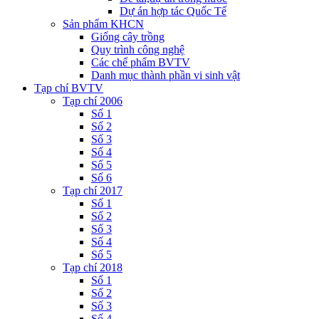
Dự án hợp tác Quốc Tế
Sản phẩm KHCN
Giống cây trồng
Quy trình công nghệ
Các chế phẩm BVTV
Danh mục thành phần vi sinh vật
Tạp chí BVTV
Tạp chí 2006
Số 1
Số 2
Số 3
Số 4
Số 5
Số 6
Tạp chí 2017
Số 1
Số 2
Số 3
Số 4
Số 5
Tạp chí 2018
Số 1
Số 2
Số 3
Số 4