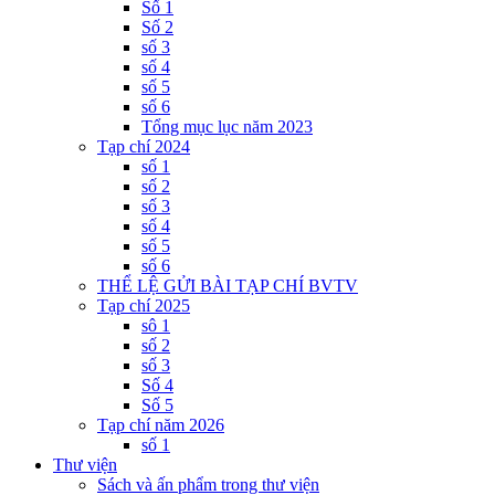
Số 1
Số 2
số 3
số 4
số 5
số 6
Tổng mục lục năm 2023
Tạp chí 2024
số 1
số 2
số 3
số 4
số 5
số 6
THỂ LỆ GỬI BÀI TẠP CHÍ BVTV
Tạp chí 2025
sô 1
số 2
số 3
Số 4
Số 5
Tạp chí năm 2026
số 1
Thư viện
Sách và ấn phẩm trong thư viện