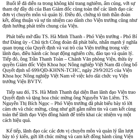
Buổi lễ đã diễn ra trong không khí trang nghiêm, ấm cúng, với sự
tham dự đầy đủ của Ban Giám đốc cùng toàn thể các lãnh đạo các
đơn vị chuyên môn và quản lý. Điều đó, chứng tỏ tinh thần đoàn
kết, đồng thuận và sự tín nhiệm cao dành cho Viện trưởng cũng như
định hướng phát triển chung của Viện.
Phát biểu mở đầu TS. Hà Minh Thanh - Phó Viện trưởng - Phó Bí
thư Đảng ủy - Chủ tịch Công đoàn đã phát biểu, nhấn mạnh ý nghĩa
quan trọng của Quyết định và vai trò của Viện trưởng trong việc
lãnh đạo, điều hành các hoạt động nghiên cứu, đào tạo và quản lý.
Tiếp đó, ông Trần Thanh Toàn – Chánh Văn phòng Viện, thừa ủy
quyền Giám đốc Viện Khoa học Nông nghiệp Việt Nam đã công bố
Quyết định số 699/QĐ-KHNN-TCHC, ngày 29/9/2025 của Viện
Khoa học Nông nghiệp Việt Nam về việc kéo dài chức vụ Viện
trưởng Viện BVTV.
Tiếp sau đó, TS. Hà Minh Thanh đại diện Ban lãnh đạo Viện trao
Quyết định và tặng hoa chúc mừng ông Nguyễn Văn Liêm. TS.
Nguyễn Thị Bích Ngọc – Phó Viện trưởng đã phát biểu bày tỏ lời
cảm ơn và chúc mừng, cũng như gửi gắm niềm tin và cam kết cùng
toàn thể lãnh đạo Viện đồng hành để triển khai các nhiệm vụ một
cách hiệu quả.
Kế tiếp, lãnh đạo các các đơn vị chuyên môn và quản lý lần lượt
bày tỏ ý kiến, gửi lời chúc mừng và cam kết đồng hành cùng Viện