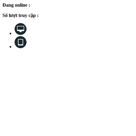
Đang online :
7
Số lượt truy cập :
2,243,492