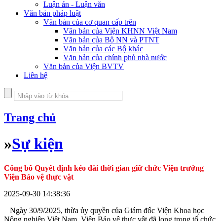
Luận án - Luận văn
Văn bản pháp luật
Văn bản của cơ quan cấp trên
Văn bản của Viện KHNN Việt Nam
Văn bản của Bộ NN và PTNT
Văn bản của các Bộ khác
Văn bản của chính phủ nhà nước
Văn bản của Viện BVTV
Liên hệ
Trang chủ
»
Sự kiện
Công bố Quyết định kéo dài thời gian giữ chức Viện trưởng
Viện Bảo vệ thực vật
2025-09-30 14:38:36
Ngày 30/9/2025, thừa ủy quyền của Giám đốc Viện Khoa học
Nông nghiệp Việt Nam, Viện Bảo vệ thực vật đã long trọng tổ chức