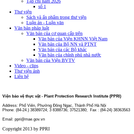
Tạp chí năm 2026
số 1
Thư viện
Sách và ấn phẩm trong thư viện
Luận án - Luận văn
Văn bản pháp luật
Văn bản của cơ quan cấp trên
Văn bản của Viện KHNN Việt Nam
Văn bản của Bộ NN và PTNT
Văn bản của các Bộ khác
Văn bản của chính phủ nhà nước
Văn bản của Viện BVTV
Video - clips
Thư viện ảnh
Liên hệ
Viện bảo vệ thực vật - Plant Protection Research Institute (PPRI)
Address:
Phố Viên, Phường Đông Ngạc, Thành Phố Hà Nội
Phone: (84-24.) 38389724; 3 8388736; 37521380; Fax : (84-24) 38363563
Email: ppri@mae.gov.vn
Copyright 2013 by PPRI