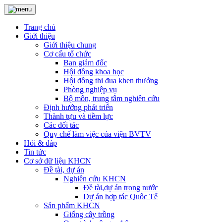
Trang chủ
Giới thiệu
Giới thiệu chung
Cơ cấu tổ chức
Ban giám đốc
Hội đồng khoa học
Hội đồng thi đua khen thưởng
Phòng nghiệp vụ
Bộ môn, trung tâm nghiên cứu
Định hướng phát triển
Thành tựu và tiềm lực
Các đối tác
Quy chế làm việc của viện BVTV
Hỏi & đáp
Tin tức
Cơ sở dữ liệu KHCN
Đề tài, dự án
Nghiên cứu KHCN
Đề tài,dự án trong nước
Dự án hợp tác Quốc Tế
Sản phẩm KHCN
Giống cây trồng