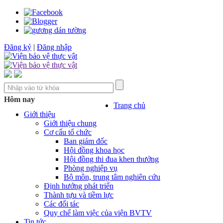
Đăng ký
|
Đăng nhập
Hôm nay
Trang chủ
Giới thiệu
Giới thiệu chung
Cơ cấu tổ chức
Ban giám đốc
Hội đồng khoa học
Hội đồng thi đua khen thưởng
Phòng nghiệp vụ
Bộ môn, trung tâm nghiên cứu
Định hướng phát triển
Thành tựu và tiềm lực
Các đối tác
Quy chế làm việc của viện BVTV
Tin tức