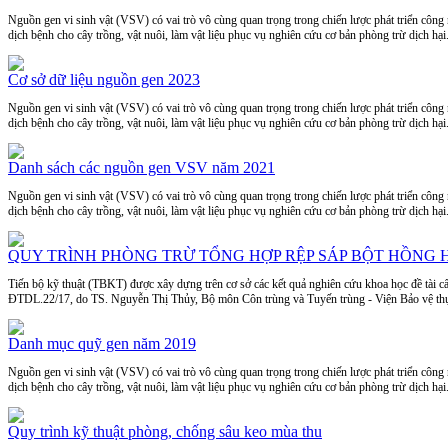
Nguồn gen vi sinh vật (VSV) có vai trò vô cùng quan trọng trong chiến lược phát triển công
dịch bệnh cho cây trồng, vật nuôi, làm vật liệu phục vụ nghiên cứu cơ bản phòng trừ dịch hại.
Cơ sở dữ liệu nguồn gen 2023
Nguồn gen vi sinh vật (VSV) có vai trò vô cùng quan trọng trong chiến lược phát triển công
dịch bệnh cho cây trồng, vật nuôi, làm vật liệu phục vụ nghiên cứu cơ bản phòng trừ dịch hại.
Danh sách các nguồn gen VSV năm 2021
Nguồn gen vi sinh vật (VSV) có vai trò vô cùng quan trọng trong chiến lược phát triển công
dịch bệnh cho cây trồng, vật nuôi, làm vật liệu phục vụ nghiên cứu cơ bản phòng trừ dịch hại.
QUY TRÌNH PHÒNG TRỪ TỔNG HỢP RỆP SÁP BỘT HỒNG 
Tiến bộ kỹ thuật (TBKT) được xây dựng trên cơ sở các kết quả nghiên cứu khoa học đề tài c
ĐTDL.22/17, do TS. Nguyễn Thị Thủy, Bộ môn Côn trùng và Tuyến trùng - Viện Bảo vệ thực v
Danh mục quỹ gen năm 2019
Nguồn gen vi sinh vật (VSV) có vai trò vô cùng quan trọng trong chiến lược phát triển công
dịch bệnh cho cây trồng, vật nuôi, làm vật liệu phục vụ nghiên cứu cơ bản phòng trừ dịch hại.
Quy trình kỹ thuật phòng, chống sâu keo mùa thu