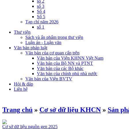
số 2
số 3
Số 4
Số 5
Tạp chí năm 2026
số 1
Thư viện
Sách và ấn phẩm trong thư viện
Luận án - Luận văn
Văn bản pháp luật
Văn bản của cơ quan cấp trên
Văn bản của Viện KHNN Việt Nam
Văn bản của Bộ NN và PTNT
Văn bản của các Bộ khác
Văn bản của chính phủ nhà nước
Văn bản của Viện BVTV
Hỏi & đáp
Liên hệ
Trang chủ
»
Cơ sở dữ liệu KHCN
»
Sản p
Cơ sở dữ liệu nguồn gen 2025