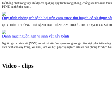
Để thống nhất trong việc chỉ đạo và áp dụng quy trình trong phòng, chống sâu keo mùa th
PTNT, cụ thể như sau:...
Quy trình phòng trừ bệnh hại trên cam trươc thu hoạch có sử dụng s
QUY TRÌNH PHÒNG TRỪ BỆNH HẠI TRÊN CAM TRƯƠC THU HOẠCH CÓ SỬ D
Danh mục nguồn gen vi sinh vật gây bệnh
Nguồn gen vi sinh vật (VSV) có vai trò vô cùng quan trọng trong chiến lược phát triển công
dịch bệnh cho cây trồng, vật nuôi, làm vật liệu phục vụ nghiên cứu cơ bản phòng trừ dịch hại.
Video - clips