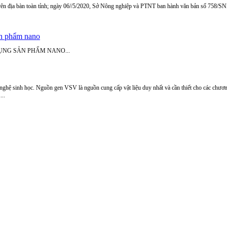
u trên địa bàn toàn tỉnh; ngày 06//5/2020, Sở Nông nghiệp và PTNT ban hành văn bản số 758
ản phẩm nano
ỤNG SẢN PHẨM NANO...
 nghệ sinh học. Nguồn gen VSV là nguồn cung cấp vật liệu duy nhất và cần thiết cho các chươ
...