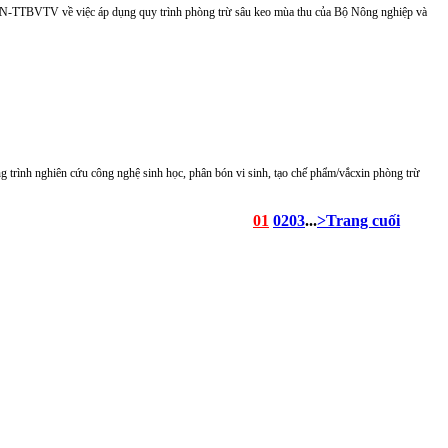
/SNN-TTBVTV về việc áp dụng quy trình phòng trừ sâu keo mùa thu của Bộ Nông nghiệp và
ng trình nghiên cứu công nghệ sinh học, phân bón vi sinh, tạo chế phẩm/vắcxin phòng trừ
01
02
03
...
>
Trang cuối