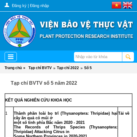
Đăng ký
|
Đăng nhập
Trang chủ
»
Tạp chí BVTV
»
Tạp chí 2022
»
Số 5
Tạp chí BVTV số 5 năm 2022
KẾT QUẢ NGHIÊN CỨU KHOA HỌC
1
Thành phần loài bọ trĩ (Thysanoptera: Thripidae) hại
Tải về
cây ăn quả có múi ở
một số tỉnh phía Bắc năm 2020 - 2021
The Records of Thrips Species (Thysanoptera:
Thripidae) Attacking Citrus in
Some Northern Provinces in 2020-2021