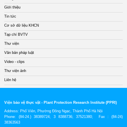
Giới thiệu
Tin tức
Cơ sở dữ liệu KHCN
Tạp chí BVTV
Thư viện
Văn bản pháp luật
Video - clips
Thư viện ảnh
Liên hệ
Viện bảo vệ thực vật - Plant Protection Research Institute (PPRI)
Address:
Phố Viên, Phường Đông Ngạc, Thành Phố Hà Nội
Phone: (84-24.) 38389724; 3 8388736; 37521380; Fax : (84-24)
38363563