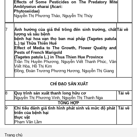
Effects of Some Pesticides on The Predatory Mite
Amblyseius eharai
(Acari:
Phytoseiidae)
Nguyễn Thị Phương Thảo, Nguyễn Thị Thúy
7
Ảnh hưởng của giá thể trồng đến sinh trưởng, chất
Tải về
lượng và sâu bệnh
bệnh hại hoa vạn thọ ban mai pháp
(Tagetes patula
L
.
) tại Thừa Thiên Huế
Effect of Media to The Growth, Flower Quality and
Pests of French Marigold
(
Tagetes patula
L.) in Thua Thien Hue Province
Trần Thị Huyền Phương, Nguyễn Viết Thanh Phúc, Văn
Viết Hòa, Hồ Thị Kim
Đồng, Đoàn Trương Phương Hương, Nguyễn Thị Giang
CHỈ ĐẠO SẢN XUẤT
8
Quy trình sản xuất thanh long hữu cơ
Tải về
Nguyễn Thị Phương Vinh, Nguyễn Thị Thanh Nga
TỔNG HỢP
9
Chỉ tiêu đánh giá tình hình phát sinh và mức độ phát
Tải về
triển của bệnh hại
thực vật
Phạm Văn Lầm
Trang chủ