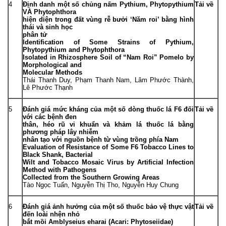
4
Định danh một số chủng nấm
Pythium
,
Phytopythium
Tải về
VÀ
Phytophthora
hiện diện trong đất vùng rễ bưởi ‘Năm roi’ bằng hình
thái và sinh học
phân tử
Identification of Some Strains of Pythium,
Phytopythium and Phytophthora
Isolated in Rhizosphere Soil of “Nam Roi” Pomelo by
Morphological and
Molecular Methods
Thái Thanh Duy, Phạm Thanh Nam, Lâm Phước Thành,
Lê Phước Thạnh
5
Đánh giá mức kháng của một số dòng thuốc lá F
6
đối
Tải về
với các bệnh đen
thân, héo rũ vi khuẩn và khảm lá thuốc lá bằng
phương pháp lây nhiễm
nhân tạo với nguồn bệnh từ vùng trồng phía Nam
Evaluation of Resistance of Some F
6
Tobacco Lines to
Black Shank, Bacterial
Wilt and Tobacco Mosaic Virus by Artificial Infection
Method with Pathogens
Collected from the Southern Growing Areas
Tào Ngọc Tuấn, Nguyễn Thị Tho, Nguyễn Huy Chung
6
Đánh giá ảnh hưởng của một số thuốc bảo vệ thực vật
Tải về
đến loài nhện nhỏ
bắt mồi
Amblyseius eharai
(Acari: Phytoseiidae)