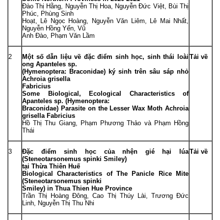
Đào Thị Hằng, Nguyễn Thị Hoa, Nguyễn Đức Việt, Bùi Thị
Phúc, Phùng Sinh
Hoạt, Lê Ngọc Hoàng, Nguyễn Văn Liêm, Lê Mai Nhất,
Nguyễn Hồng Yến, Vũ
Anh Đào, Phạm Văn Lầm
2
Một số dẫn liệu về đặc điểm sinh học, sinh thái loài
Tải về
ong
Apanteles
sp.
(Hymenoptera: Braconidae) ký sinh trên sâu sáp nhỏ
Achroia grisella
Fabricius
Some Biological, Ecological Characteristics of
Apanteles
sp. (Hymenoptera:
Braconidae) Parasite on the Lesser Wax Moth
Achroia
grisella
Fabricius
Hồ Thị Thu Giang, Phạm Phương Thảo và Phạm Hồng
Thái
3
Đặc điểm sinh học của nhện gié hại lúa
Tải về
(
Steneotarsonemus spinki
Smiley)
tại Thừa Thiên Huế
Biological Characteristics of The Panicle Rice Mite
(
Steneotarsonemus spinki
Smiley) in Thua Thien Hue Province
Trần Thị Hoàng Đông, Cao Thị Thúy Lài, Trương Đức
Linh, Nguyễn Thị Thu Nhi