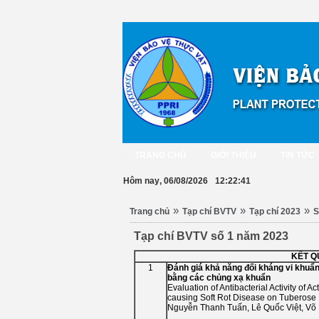
TRANG CHỦ
GIỚI THIỆU
TIN TỨC
Hôm nay
, 06/08/2026
12:22:41
»
»
»
Trang chủ
Tạp chí BVTV
Tạp chí 2023
S
Tạp chí BVTV số 1 năm 2023
KẾT Q
1
Đánh giá khả năng đối kháng vi khuẩ
bằng các chủng xạ khuẩn
Evaluation of Antibacterial Activity of 
causing Soft Rot Disease on Tuberose
Nguyễn Thanh Tuấn, Lê Quốc Việt, 