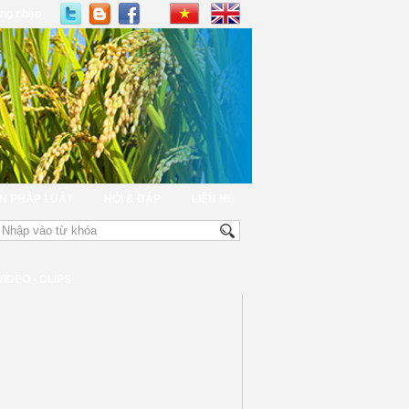
ng nhập
N PHÁP LUẬT
HỎI & ĐÁP
LIÊN HỆ
VIDEO - CLIPS