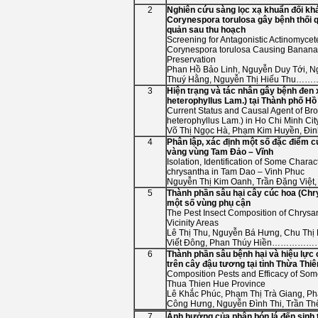
2
Nghiên cứu sàng lọc xạ khuẩn đối k
Corynespora torulosa
gây bệnh thối 
quản sau thu hoạch
Screening for Antagonistic Actinomyce
Corynespora torulosa
Causing Banana F
Preservation
Phan Hồ Bảo Linh, Nguyễn Duy Tới, Ng
Thuý Hằng, Nguyễn Thị Hiế
3
Hiện trạng và tác nhân gây bệnh đen x
heterophyllus
Lam.) tại Thành phố Hồ
Current Status and Causal Agent of Bron
heterophyllus
Lam.) in Ho Chi Minh Cit
Võ Thị Ngọc Hà, Phạm Kim Huyền
4
Phân lập, xác định một số đặc điểm c
vàng vùng Tam Đảo – Vĩnh
Isolation, Identification of Some Charac
chrysantha
in Tam Dao – Vinh Phuc
Nguyễn Thị Kim Oanh, Trần Đặng Việ
5
Thành phần sâu hại cây cúc hoa (
Chr
một số vùng phụ cận
The Pest Insect Composition of
Chrysa
Vicinity Areas
Lê Thị Thu, Nguyễn Bá Hưng, Chu Thị 
Viết Đông, Phan Thúy Hiề
6
Thành phần sâu bệnh hại và hiệu lực 
trên cây đậu tương tại tỉnh Thừa Thi
Composition Pests and Efficacy of Som
Thua Thien Hue Province
Lê Khắc Phúc, Phạm Thị Trà Giang, P
Công Hưng, Nguyễn Đình Thi, Trần 
7
Ảnh hưởng của phân bón lá đến sinh t