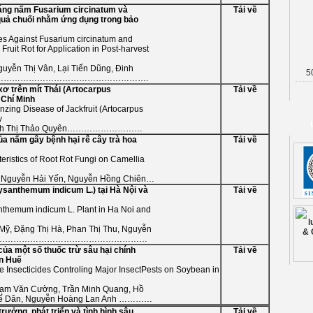
háng nấm
Fusarium circinatum
và
Tải về
quả chuối nhằm ứng dụng trong bảo
tes Against
Fusarium circinatum
and
ruit Rot for Application in Post-harvest
uyễn Thị Vân, Lại Tiến Dũng, Đinh
5
u Thu…………………………………………………….
ơ trên mít Thái (
Artocarpus
Tải về
 Chí Minh
zing Disease of Jackfruit (
Artocarpus
y
, Đinh Thị Thảo Quyên………………………
ủa nấm gây bệnh hại rễ cây trà hoa
Tải về
teristics of Root Rot Fungi on
Camellia
t, Nguyễn Hải Yến, Nguyễn Hồng Chiên…
ysanthemum indicum
L.
) tại Hà Nội và
Tải về
nthemum indicum
L. Plant in Ha Noi and
Mỹ, Đặng Thị Hà, Phan Thị Thu, Nguyễn
n……………………………………………………………
của một số thuốc trừ sâu hại chính
Tải về
ên Huế
e Insecticides Controling Major InsectPests on Soybean in
hạm Văn Cường, Trần Minh Quang, Hồ
Thế Dân, Nguyễn Hoàng Lan Anh …………
rưởng, phát triển và tình hình sâu
Tải về