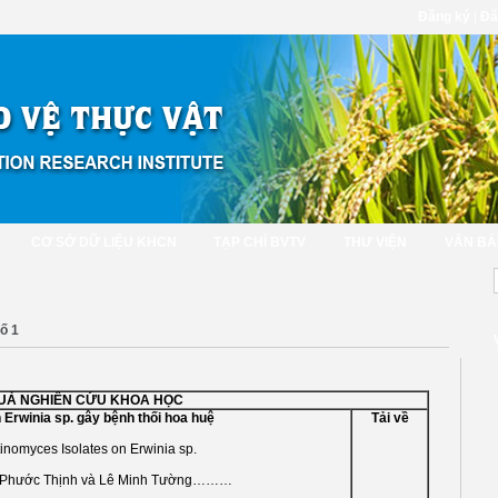
Đăng ký
|
Đă
CƠ SỞ DỮ LIỆU KHCN
TẠP CHÍ BVTV
THƯ VIỆN
VĂN BẢ
ố 1
UẢ NGHIÊN CỨU KHOA HỌC
n
Erwinia
sp. gây bệnh thối hoa huệ
Tải về
Actinomyces Isolates on
Erwinia
sp.
Võ Phước Thịnh và Lê Minh Tường………