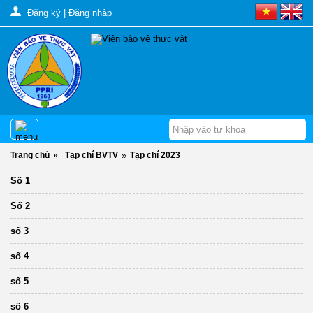
Đăng ký
|
Đăng nhập
Trang chủ
»
Tạp chí BVTV
»
Tạp chí 2023
Số 1
Số 2
số 3
số 4
số 5
số 6