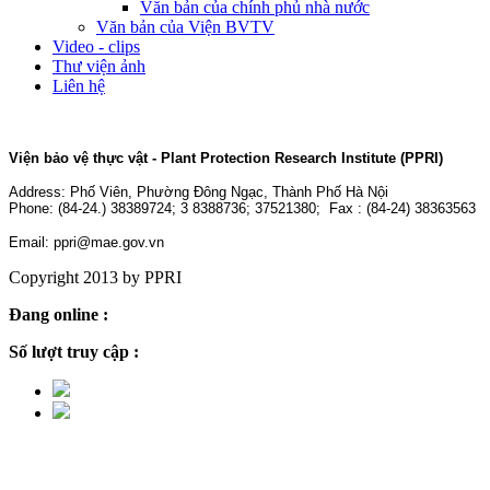
Văn bản của chính phủ nhà nước
Văn bản của Viện BVTV
Video - clips
Thư viện ảnh
Liên hệ
Viện bảo vệ thực vật - Plant Protection Research Institute (PPRI)
Address:
Phố Viên, Phường Đông Ngạc, Thành Phố Hà Nội
Phone: (84-24.) 38389724; 3 8388736; 37521380; Fax : (84-24) 38363563
Email: ppri@mae.gov.vn
Copyright 2013 by PPRI
Đang online :
5
Số lượt truy cập :
2,243,843