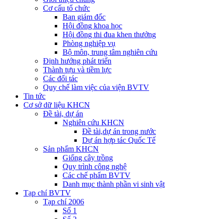
Cơ cấu tổ chức
Ban giám đốc
Hội đồng khoa học
Hội đồng thi đua khen thưởng
Phòng nghiệp vụ
Bộ môn, trung tâm nghiên cứu
Định hướng phát triển
Thành tựu và tiềm lực
Các đối tác
Quy chế làm việc của viện BVTV
Tin tức
Cơ sở dữ liệu KHCN
Đề tài, dự án
Nghiên cứu KHCN
Đề tài,dự án trong nước
Dự án hợp tác Quốc Tế
Sản phẩm KHCN
Giống cây trồng
Quy trình công nghệ
Các chế phẩm BVTV
Danh mục thành phần vi sinh vật
Tạp chí BVTV
Tạp chí 2006
Số 1