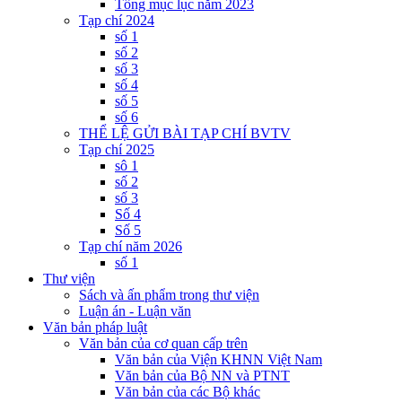
Tổng mục lục năm 2023
Tạp chí 2024
số 1
số 2
số 3
số 4
số 5
số 6
THỂ LỆ GỬI BÀI TẠP CHÍ BVTV
Tạp chí 2025
sô 1
số 2
số 3
Số 4
Số 5
Tạp chí năm 2026
số 1
Thư viện
Sách và ấn phẩm trong thư viện
Luận án - Luận văn
Văn bản pháp luật
Văn bản của cơ quan cấp trên
Văn bản của Viện KHNN Việt Nam
Văn bản của Bộ NN và PTNT
Văn bản của các Bộ khác