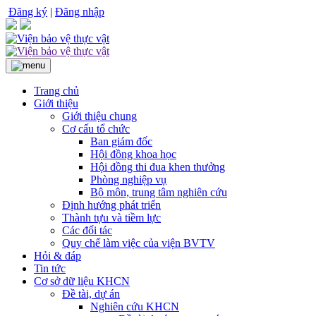
Đăng ký
|
Đăng nhập
Trang chủ
Giới thiệu
Giới thiệu chung
Cơ cấu tổ chức
Ban giám đốc
Hội đồng khoa học
Hội đồng thi đua khen thưởng
Phòng nghiệp vụ
Bộ môn, trung tâm nghiên cứu
Định hướng phát triển
Thành tựu và tiềm lực
Các đối tác
Quy chế làm việc của viện BVTV
Hỏi & đáp
Tin tức
Cơ sở dữ liệu KHCN
Đề tài, dự án
Nghiên cứu KHCN