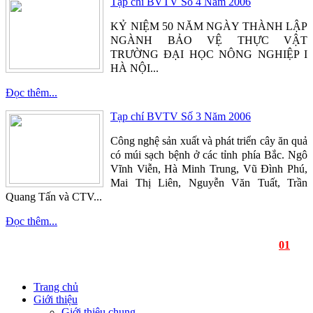
Tạp chí BVTV Số 4 Năm 2006
KỶ NIỆM 50 NĂM NGÀY THÀNH LẬP
NGÀNH BẢO VỆ THỰC VẬT
TRƯỜNG ĐẠI HỌC NÔNG NGHIỆP I
HÀ NỘI...
Đọc thêm...
Tạp chí BVTV Số 3 Năm 2006
Công nghệ sản xuất và phát triển cây ăn quả
có múi sạch bệnh ở các tỉnh phía Bắc. Ngô
Vĩnh Viễn, Hà Minh Trung, Vũ Đình Phú,
Mai Thị Liên, Nguyễn Văn Tuất, Trần
Quang Tấn và CTV...
Đọc thêm...
01
Trang chủ
Giới thiệu
Giới thiệu chung