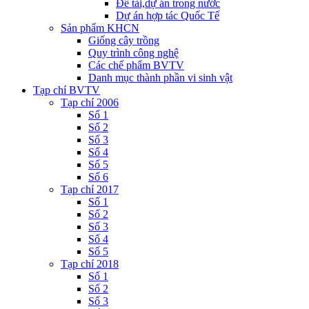
Đề tài,dự án trong nước
Dự án hợp tác Quốc Tế
Sản phẩm KHCN
Giống cây trồng
Quy trình công nghệ
Các chế phẩm BVTV
Danh mục thành phần vi sinh vật
Tạp chí BVTV
Tạp chí 2006
Số 1
Số 2
Số 3
Số 4
Số 5
Số 6
Tạp chí 2017
Số 1
Số 2
Số 3
Số 4
Số 5
Tạp chí 2018
Số 1
Số 2
Số 3