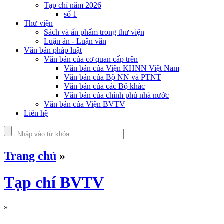
Tạp chí năm 2026
số 1
Thư viện
Sách và ấn phẩm trong thư viện
Luận án - Luận văn
Văn bản pháp luật
Văn bản của cơ quan cấp trên
Văn bản của Viện KHNN Việt Nam
Văn bản của Bộ NN và PTNT
Văn bản của các Bộ khác
Văn bản của chính phủ nhà nước
Văn bản của Viện BVTV
Liên hệ
Trang chủ
»
Tạp chí BVTV
»