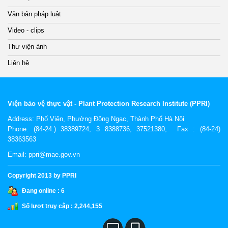
Văn bản pháp luật
Video - clips
Thư viện ảnh
Liên hệ
Viện bảo vệ thực vật - Plant Protection Research Institute (PPRI)
Address:
Phố Viên, Phường Đông Ngạc, Thành Phố Hà Nội
Phone: (84-24.) 38389724; 3 8388736; 37521380; Fax : (84-24)
38363563
Email: ppri@mae.gov.vn
Copyright 2013 by PPRI
Đang online :
6
Số lượt truy cập :
2,244,155