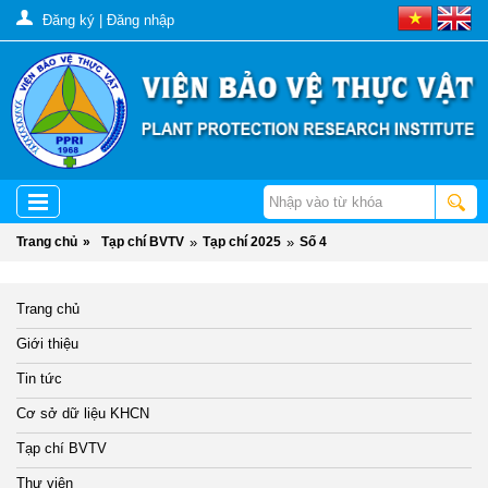
Đăng ký
|
Đăng nhập
Trang chủ
»
Tạp chí BVTV
»
Tạp chí 2025
»
Số 4
Trang chủ
Giới thiệu
Tin tức
Cơ sở dữ liệu KHCN
Tạp chí BVTV
Thư viện