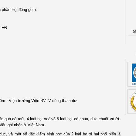
h phần Hội đồng gồm:
h HĐ
5
Liêm - Viện trưởng Viện BVTV cùng tham dự.
ăn quả có múi, 4 loài hại xoàivà 5 loài hại cà chua, dưa chuột và ớt.
 đầu ghi nhận ở Việt Nam.
ục, và một số đặc điểm sinh học của 2 loài bọ trĩ hại phổ biến là