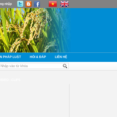
ng nhập
N PHÁP LUẬT
HỎI & ĐÁP
LIÊN HỆ
VIDEO - CLIPS