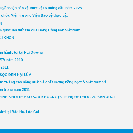
quyền viện bảo vệ thực vật 6 tháng đầu năm 2025
ữ chức Viện trưởng Viện Bảo vệ thực vật
ng
oàn quốc lần thứ XIV của Đảng Cộng sản Việt Nam!
 tài KHCN
ũn hành, tỏi tại Hải Dương
BVTV năm 2010
 2011
SỌC ĐEN HẠI LÚA
án: “Nâng cao năng suất và chất lượng hồng ngọt ở Việt Nam và
ện trong năm 2011
NH KHỐI TẾ BÀO SÂU KHOANG (S. litura) ĐỂ PHỤC VỤ SẢN XUẤT
đới tại Bắc Hà- Lào Cai