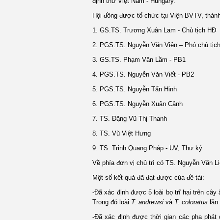
định thư Việt Nam - Hungary.
Hội đồng được tổ chức tại Viện BVTV, thàn
1. GS.TS. Trương Xuân Lam - Chủ tịch HĐ
2. PGS.TS. Nguyễn Văn Viên – Phó chủ tịc
3. GS.TS. Phạm Văn Lầm - PB1
4. PGS.TS. Nguyễn Văn Viết - PB2
5. PGS.TS. Nguyễn Tấn Hinh
6. PGS.TS. Nguyễn Xuân Cảnh
7. TS. Đặng Vũ Thị Thanh
8. TS. Vũ Việt Hưng
9. TS. Trịnh Quang Pháp - UV, Thư ký
Về phía đơn vị chủ trì có TS. Nguyễn Văn 
Một số kết quả đã đạt được của đề tài:
-Đã xác định được 5 loài bọ trĩ hại trên cây 
Trong đó loài
T. andrewsi
và
T. coloratus
lần
-Đã xác định được thời gian các pha phát d