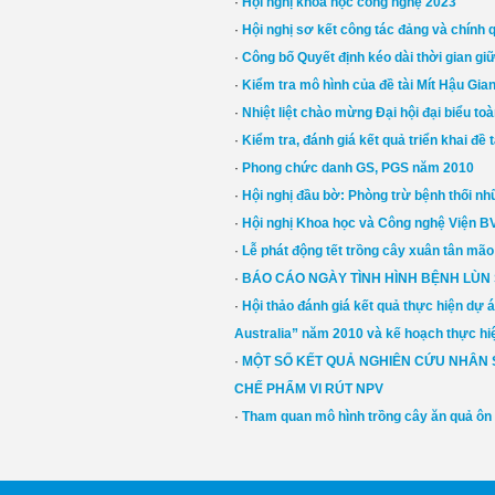
·
Hội nghị khoa học công nghệ 2023
·
Hội nghị sơ kết công tác đảng và chính 
·
Công bố Quyết định kéo dài thời gian gi
·
Kiểm tra mô hình của đề tài Mít Hậu Gia
·
Nhiệt liệt chào mừng Đại hội đại biểu t
·
Kiểm tra, đánh giá kết quả triển khai đề
·
Phong chức danh GS, PGS năm 2010
·
Hội nghị đầu bờ: Phòng trừ bệnh thối nh
·
Hội nghị Khoa học và Công nghệ Viện 
·
Lễ phát động tết trồng cây xuân tân mão
·
BÁO CÁO NGÀY TÌNH HÌNH BỆNH LÙN 
·
Hội thảo đánh giá kết quả thực hiện dự 
Australia” năm 2010 và kế hoạch thực hi
·
MỘT SỐ KẾT QUẢ NGHIÊN CỨU NHÂN SI
CHẾ PHẨM VI RÚT NPV
·
Tham quan mô hình trồng cây ăn quả ôn 