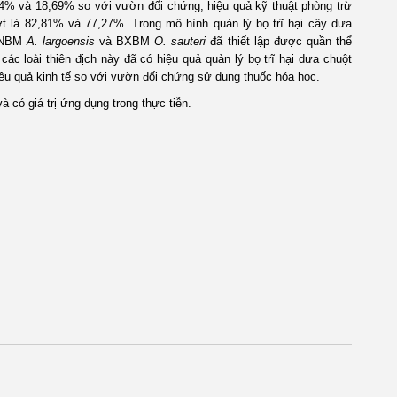
,64% và 18,69% so với vườn đối chứng, hiệu quả kỹ thuật phòng trừ
ượt là 82,81% và 77,27%. Trong mô hình quản lý bọ trĩ hại cây dưa
 NNBM
A. largoensis
và BXBM
O. sauteri
đã thiết lập được quần thể
các loài thiên địch này đã có hiệu quả quản lý bọ trĩ hại dưa chuột
ệu quả kinh tế so với vườn đối chứng sử dụng thuốc hóa học.
 có giá trị ứng dụng trong thực tiễn.