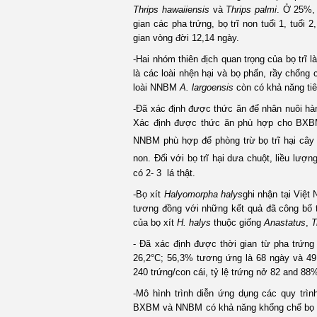
Thrips hawaiiensis
và
Thrips palmi
. Ở 25%, 
gian các pha trứng, bọ trĩ non tuổi 1, tuổi 
gian vòng đời 12,14 ngày.
-Hai nhóm thiên địch quan trọng của bọ trĩ 
là các loài nhện hại và bọ phấn, rầy chổng
loài NNBM
A. largoensis
còn có khả năng tiêu
-Đã xác định được thức ăn để nhân nuôi h
Xác định được thức ăn phù hợp cho BXBM 
NNBM phù hợp để phòng trừ bọ trĩ hại cây
non. Đối với bọ trĩ hại dưa chuột, liều lượ
có 2- 3 lá thật.
-Bọ xít
Halyomorpha halys
ghi nhận tại Việt
tương đồng với những kết quả đã công bố trê
của bọ xít
H. halys
thuộc giống
Anastatus
,
T
- Đã xác định được thời gian từ pha trứn
26,2°C; 56,3% tương ứng là 68 ngày và 49
240 trứng/con cái, tỷ lệ trứng nở 82 and 8
-Mô hình trình diễn ứng dụng các quy trìn
BXBM và NNBM có khả năng khống chế bọ tr