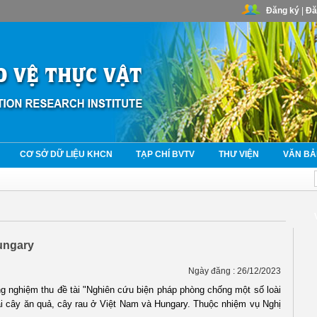
Đăng ký
|
Đă
CƠ SỞ DỮ LIỆU KHCN
TẠP CHÍ BVTV
THƯ VIỆN
VĂN BẢ
hungary
Ngày đăng : 26/12/2023
 nghiệm thu đề tài "Nghiên cứu biện pháp phòng chống một số loài
 hại cây ăn quả, cây rau ở Việt Nam và Hungary. Thuộc nhiệm vụ Nghị