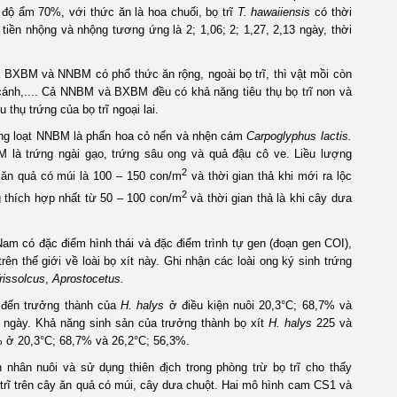
độ ẩm 70%, với thức ăn là hoa chuối, bọ trĩ
T. hawaiiensis
có thời
2, tiền nhộng và nhộng tương ứng là 2; 1,06; 2; 1,27, 2,13 ngày, thời
là BXBM và NNBM có phổ thức ăn rộng, ngoài bọ trĩ, thì vật mồi còn
 cánh,.... Cả NNBM và BXBM đều có khả năng tiêu thụ bọ trĩ non và
 thụ trứng của bọ trĩ ngoại lai.
àng loạt NNBM là phấn hoa cỏ nến và nhện cám
Carpoglyphus lactis.
là trứng ngài gạo, trứng sâu ong và quả đậu cô ve. Liều lượng
2
 ăn quả có múi là 100 – 150 con/m
và thời gian thả khi mới ra lộc
2
ng thích hợp nhất từ 50 – 100 con/m
và thời gian thả là khi cây dưa
 Nam có đặc điểm hình thái và đặc điểm trình tự gen (đoạn gen COI),
n thế giới về loài bọ xít này. Ghi nhận các loài ong ký sinh trứng
rissolcus
,
Aprostocetus.
g đến trưởng thành của
H. halys
ở điều kiện nuôi 20,3°C; 68,7% và
 ngày. Khả năng sinh sản của trưởng thành bọ xít
H. halys
225 và
8% ở 20,3°C; 68,7% và 26,2°C; 56,3%.
h nhân nuôi và sử dụng thiên địch trong phòng trừ bọ trĩ cho thấy
ĩ trên cây ăn quả có múi, cây dưa chuột. Hai mô hình cam CS1 và