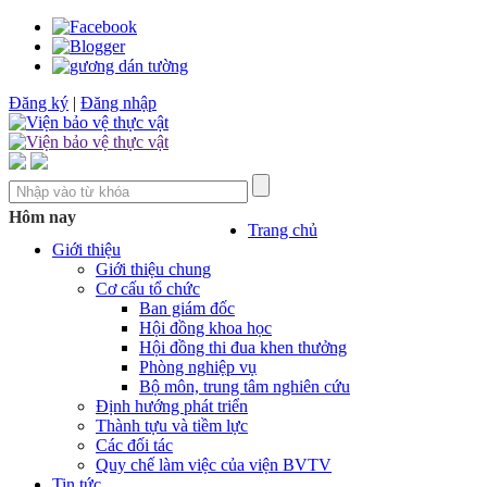
Đăng ký
|
Đăng nhập
Hôm nay
Trang chủ
Giới thiệu
Giới thiệu chung
Cơ cấu tổ chức
Ban giám đốc
Hội đồng khoa học
Hội đồng thi đua khen thưởng
Phòng nghiệp vụ
Bộ môn, trung tâm nghiên cứu
Định hướng phát triển
Thành tựu và tiềm lực
Các đối tác
Quy chế làm việc của viện BVTV
Tin tức