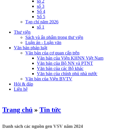
số 2
số 3
Số 4
Số 5
Tạp chí năm 2026
số 1
Thư viện
Sách và ấn phẩm trong thư viện
Luận án - Luận văn
Văn bản pháp luật
Văn bản của cơ quan cấp trên
Văn bản của Viện KHNN Việt Nam
Văn bản của Bộ NN và PTNT
Văn bản của các Bộ khác
Văn bản của chính phủ nhà nước
Văn bản của Viện BVTV
Hỏi & đáp
Liên hệ
Trang chủ
»
Tin tức
Danh sách các nguồn gen VSV năm 2024