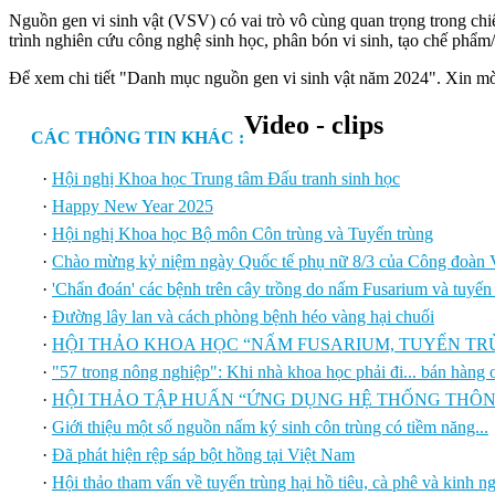
Nguồn gen vi sinh vật (VSV) có vai trò vô cùng quan trọng trong chi
trình nghiên cứu công nghệ sinh học, phân bón vi sinh, tạo chế phẩm/
Để xem chi tiết "Danh mục nguồn gen vi sinh vật năm 2024". Xin mờ
Video - clips
CÁC THÔNG TIN KHÁC :
·
Hội nghị Khoa học Trung tâm Đấu tranh sinh học
·
Happy New Year 2025
·
Hội nghị Khoa học Bộ môn Côn trùng và Tuyến trùng
·
Chào mừng kỷ niệm ngày Quốc tế phụ nữ 8/3 của Công đoàn V
·
'Chẩn đoán' các bệnh trên cây trồng do nấm Fusarium và tuyến
·
Đường lây lan và cách phòng bệnh héo vàng hại chuối
·
HỘI THẢO KHOA HỌC “NẤM FUSARIUM, TUYẾN TR
·
"57 trong nông nghiệp": Khi nhà khoa học phải đi... bán hàng 
·
HỘI THẢO TẬP HUẤN “ỨNG DỤNG HỆ THỐNG THÔNG
·
Giới thiệu một số nguồn nấm ký sinh côn trùng có tiềm năng...
·
Đã phát hiện rệp sáp bột hồng tại Việt Nam
·
Hội thảo tham vấn về tuyến trùng hại hồ tiêu, cà phê và kinh 