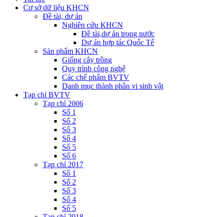
Cơ sở dữ liệu KHCN
Đề tài, dự án
Nghiên cứu KHCN
Đề tài,dự án trong nước
Dự án hợp tác Quốc Tế
Sản phẩm KHCN
Giống cây trồng
Quy trình công nghệ
Các chế phẩm BVTV
Danh mục thành phần vi sinh vật
Tạp chí BVTV
Tạp chí 2006
Số 1
Số 2
Số 3
Số 4
Số 5
Số 6
Tạp chí 2017
Số 1
Số 2
Số 3
Số 4
Số 5
Tạp chí 2018