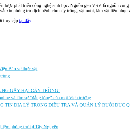
ến lược phát triển công nghệ sinh học. Nguồn gen VSV là nguồn cung c
vắcxin phòng trừ dịch bệnh cho cây trồng, vật nuôi, làm vật liệu phục 
i truy cập
tại đây
iện Bảo vệ thực vật
 trùng
ÙNG GÂY HẠI CÂY TRỒNG”
online và tâm sự "đắng lòng" của một Viện trưởng
 TIN ĐỊA LÝ TRONG ĐIỀU TRA VÀ QUẢN LÝ RUỒI ĐỤC 
nghiệm phòng trừ tại Tây Nguyên