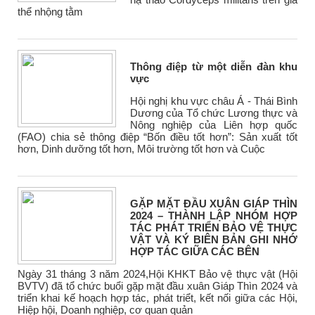
thể nhộng tằm
Thông điệp từ một diễn đàn khu
vực
Hội nghị khu vực châu Á - Thái Bình
Dương của Tổ chức Lương thực và
Nông nghiệp của Liên hợp quốc
(FAO) chia sẻ thông điệp “Bốn điều tốt hơn”: Sản xuất tốt
hơn, Dinh dưỡng tốt hơn, Môi trường tốt hơn và Cuộc
GẶP MẶT ĐẦU XUÂN GIÁP THÌN
2024 – THÀNH LẬP NHÓM HỢP
TÁC PHÁT TRIỂN BẢO VỆ THỰC
VẬT VÀ KÝ BIÊN BẢN GHI NHỚ
HỢP TÁC GIỮA CÁC BÊN
Ngày 31 tháng 3 năm 2024,Hội KHKT Bảo vệ thực vật (Hội
BVTV) đã tổ chức buổi gặp mặt đầu xuân Giáp Thìn 2024 và
triển khai kế hoạch hợp tác, phát triểt, kết nối giữa các Hội,
Hiệp hội, Doanh nghiệp, cơ quan quản