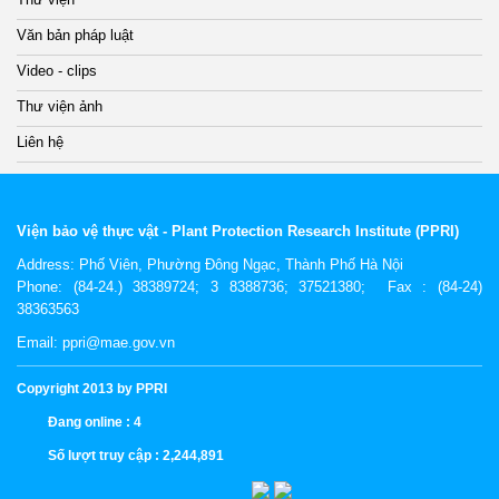
Văn bản pháp luật
Video - clips
Thư viện ảnh
Liên hệ
Viện bảo vệ thực vật - Plant Protection Research Institute (PPRI)
Address:
Phố Viên, Phường Đông Ngạc, Thành Phố Hà Nội
Phone: (84-24.) 38389724; 3 8388736; 37521380; Fax : (84-24)
38363563
Email: ppri@mae.gov.vn
Copyright 2013 by PPRI
Đang online :
4
Số lượt truy cập :
2,244,891