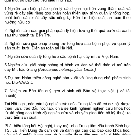
qua một số báo cáo tiêu biểu như sau:
1.Nghiên cứu biện pháp quản lý sâu bệnh hại trên vùng thân, quả và
vùng rễ cây sầu riêng góp phần hoàn thiện quy trình quản lý tổng hợp,
phát triển sản xuát cây sầu riêng tại Bến Tre hiệu quả, an toàn theo
hướng hữu cơ.
2. Nghiên cứu các giải pháp quản lý hiện tượng thối quả bưởi da xanh
sau thu hoạch tại Bến Tre.
3. Nghiên cứu giải pháp phòng trừ tổng hợp sâu bệnh phục vụ quản lý
sản xuất bưởi Diễn an toàn tại Hà Nội.
4.Nghiên cứu quản lý tổng hợp sâu bệnh hại cây mít ở Việt Nam.
5.Nghiên cứu giải pháp phòng trị bệnh xơ đen và thối thân xì mủ trên
cây Mít hậu Giang
(Artocarpus heterophyllus Lmak.)
6.Dự án: Hoàn thiện công nghệ sản xuất và ứng dụng chế phẩm sinh
học Bio-VAAS.1
7. Nhiệm vụ Bảo tồn quỹ gen vi sinh vật Bảo vệ thực vật. ( đề tài
nhánh)
Tại Hội nghị, các cán bộ nghiên cứu của Trung tâm đã có cơ hội được
thảo luận, trao đổi, học tập, chia sẻ kinh nghiệm nghiên cứu khoa học
từ đó nâng cao trình độ nghiên cứu và chuyển giao tiến bộ kỹ thuật ra
thực tiễn sản xuất.
Phát biểu tổng kết Hội nghị, thay mặt cho Trung tâm đấu tranh Sinh học
TS. Lại Tiến Dũng đã cảm ơn và đánh giá cao các báo cáo khoa học,
vừa có ý nghĩa khoa học và ý nghĩa thực tiễn cao, các ý kiến đóng