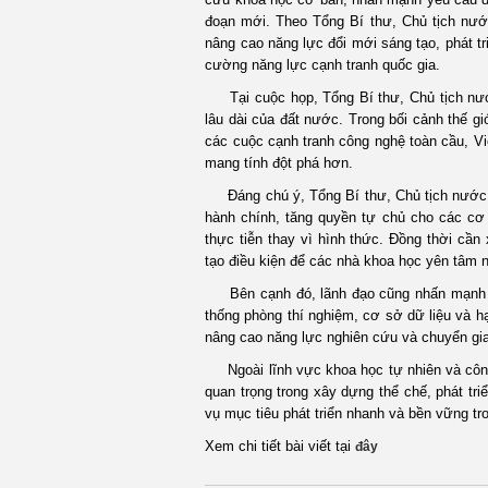
đoạn mới. Theo Tổng Bí thư, Chủ tịch nước
nâng cao năng lực đổi mới sáng tạo, phát t
cường năng lực cạnh tranh quốc gia.
Tại cuộc họp, Tổng Bí thư, Chủ tịch nước
lâu dài của đất nước. Trong bối cảnh thế gi
các cuộc cạnh tranh công nghệ toàn cầu, Vi
mang tính đột phá hơn.
Đáng chú ý, Tổng Bí thư, Chủ tịch nước y
hành chính, tăng quyền tự chủ cho các cơ 
thực tiễn thay vì hình thức. Đồng thời cần
tạo điều kiện để các nhà khoa học yên tâm 
Bên cạnh đó, lãnh đạo cũng nhấn mạnh việ
thống phòng thí nghiệm, cơ sở dữ liệu và hạ
nâng cao năng lực nghiên cứu và chuyển gi
Ngoài lĩnh vực khoa học tự nhiên và công 
quan trọng trong xây dựng thể chế, phát tri
vụ mục tiêu phát triển nhanh và bền vững tro
Xem chi tiết bài viết tại
đây