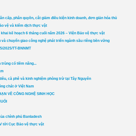
 cấp, phân quyền, cắt giảm điều kiện kinh doanh, đơn giản hóa thủ
bảo vệ và kiểm dịch thực vật
n khai kế hoạch 6 tháng cuối năm 2026 – Viện Bảo vệ thực vật
và chuyển giao công nghệ phát triển ngành sầu riêng bền vững
 75/2025/TT-BNNMT
trùng có tiềm năng...
Nam
 tiêu, cà phê và kinh nghiệm phòng trừ tại Tây Nguyên
hông chát ở Việt Nam
HẠN VỀ CÔNG NGHỆ SINH HỌC
HUỐI
của chính phủ Banladesh
 tới Cục Bảo vệ thực vật