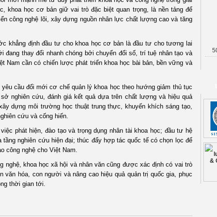
, khoa học cơ bản giữ vai trò đặc biệt quan trọng, là nền tảng để
riển công nghệ lõi, xây dựng nguồn nhân lực chất lượng cao và tăng
 khẳng định đầu tư cho khoa học cơ bản là đầu tư cho tương lai
5
ới đang thay đổi nhanh chóng bởi chuyển đổi số, trí tuệ nhân tạo và
ệt Nam cần có chiến lược phát triển khoa học bài bản, bền vững và
êu cầu đổi mới cơ chế quản lý khoa học theo hướng giảm thủ tục
sở nghiên cứu, đánh giá kết quả dựa trên chất lượng và hiệu quả
 xây dựng môi trường học thuật trung thực, khuyến khích sáng tạo,
nghiên cứu và cống hiến.
c phát hiện, đào tạo và trọng dụng nhân tài khoa học; đầu tư hệ
 tầng nghiên cứu hiện đại; thúc đẩy hợp tác quốc tế có chọn lọc để
ao công nghệ cho Việt Nam.
nghệ, khoa học xã hội và nhân văn cũng được xác định có vai trò
ển văn hóa, con người và nâng cao hiệu quả quản trị quốc gia, phục
ng thời gian tới.