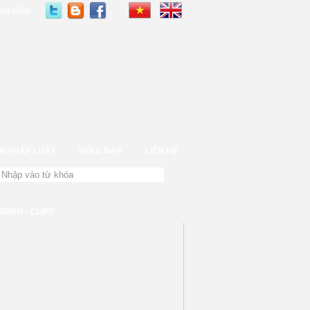
ng nhập
N PHÁP LUẬT
HỎI & ĐÁP
LIÊN HỆ
VIDEO - CLIPS