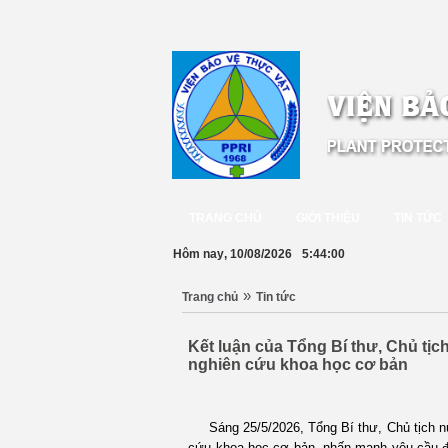
TRANG CHỦ
GIỚI THIỆU
TIN TỨC
Hôm nay
, 10/08/2026
5:44:00
»
Trang chủ
Tin tức
Kết luận của Tổng Bí thư, Chủ tị
nghiên cứu khoa học cơ bản
Sáng 25/5/2026, Tổng Bí thư, Chủ tịch nư
cứu khoa học cơ bản, nhấn mạnh yêu cầu đổ