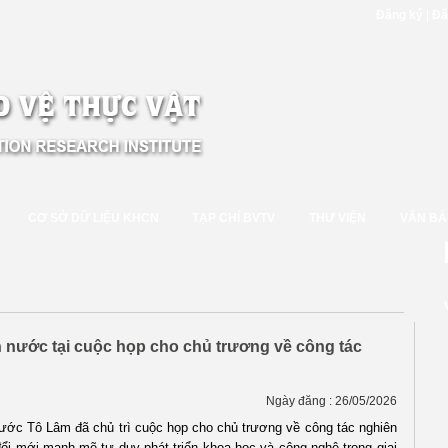
Đăng ký
|
Đă
CƠ SỞ DỮ LIỆU KHCN
TẠP CHÍ BVTV
THƯ VIỆN
VĂN BẢ
ch nước tại cuộc họp cho chủ trương về công tác
Ngày đăng : 26/05/2026
ớc Tô Lâm đã chủ trì cuộc họp cho chủ trương về công tác nghiên
i mới mạnh mẽ tư duy phát triển khoa học và công nghệ trong giai