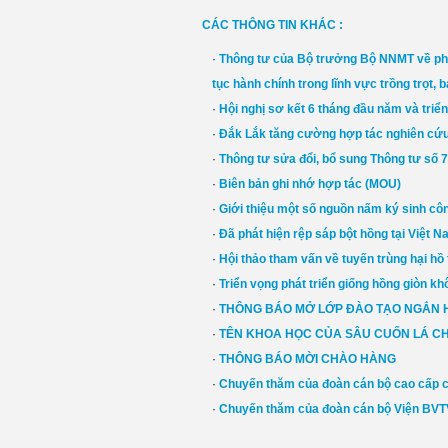
CÁC THÔNG TIN KHÁC :
·
Thông tư của Bộ trưởng Bộ NNMT về phân
tục hành chính trong lĩnh vực trồng trọt, 
·
Hội nghị sơ kết 6 tháng đầu năm và triể
·
Đắk Lắk tăng cường hợp tác nghiên cứu 
·
Thông tư sửa đổi, bổ sung Thông tư số
·
Biên bản ghi nhớ hợp tác (MOU)
·
Giới thiệu một số nguồn nấm ký sinh côn 
·
Đã phát hiện rệp sáp bột hồng tại Việt 
·
Hội thảo tham vấn về tuyến trùng hại hồ
·
Triển vọng phát triển giống hồng giòn k
·
THÔNG BÁO MỞ LỚP ĐÀO TẠO NGẮN 
·
TÊN KHOA HỌC CỦA SÂU CUỐN LÁ C
·
THÔNG BÁO MỜI CHÀO HÀNG
·
Chuyến thăm của đoàn cán bộ cao cấp 
·
Chuyến thăm của đoàn cán bộ Viện BVTV