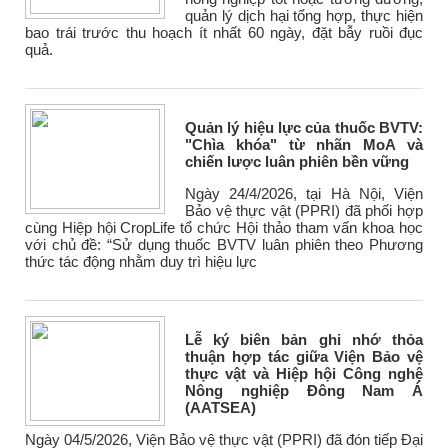
quản lý dịch hại tổng hợp, thực hiện
bao trái trước thu hoạch ít nhất 60 ngày, đặt bẫy ruồi đục
quả.
Quản lý hiệu lực của thuốc BVTV:
"Chìa khóa" từ nhãn MoA và
chiến lược luân phiên bền vững
Ngày 24/4/2026, tại Hà Nội, Viện
Bảo vệ thực vật (PPRI) đã phối hợp
cùng Hiệp hội CropLife tổ chức Hội thảo tham vấn khoa học
với chủ đề: “Sử dụng thuốc BVTV luân phiên theo Phương
thức tác động nhằm duy trì hiệu lực
Lễ ký biên bản ghi nhớ thỏa
thuận hợp tác giữa Viện Bảo vệ
thực vật và Hiệp hội Công nghệ
Nông nghiệp Đông Nam Á
(AATSEA)
Ngày 04/5/2026, Viện Bảo vệ thực vật (PPRI) đã đón tiếp Đại