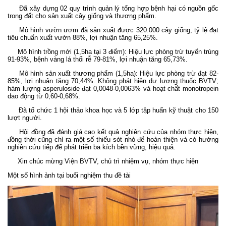
Đã xây dựng 02 quy trình quản lý tổng hợp bệnh hại có nguồn gốc
trong đất cho sản xuất cây giống và thương phẩm.
Mô hình vườn ươm đã sản xuất được 320.000 cây giống, tỷ lệ đạt
tiêu chuẩn xuất vườn 88%, lợi nhuận tăng 65,25%.
Mô hình trồng mới (1,5ha tại 3 điểm): Hiệu lực phòng trừ tuyến trùng
91-93%, bệnh vàng lá thối rễ 79-81%, lợi nhuận tăng 65,73%.
Mô hình sản xuất thương phẩm (1,5ha): Hiệu lực phòng trừ đạt 82-
85%, lợi nhuận tăng 70,44%. Không phát hiện dư lượng thuốc BVTV;
hàm lượng asperuloside đạt 0,0048-0,0063% và hoạt chất monotropein
dao động từ 0,60-0,68%.
Đã tổ chức 1 hội thảo khoa học và 5 lớp tập huấn kỹ thuật cho 150
lượt người.
Hội đồng đã đánh giá cao kết quả nghiên cứu của nhóm thực hiện,
đồng thời cũng chỉ ra một số thiếu sót nhỏ để hoàn thiện và có hướng
nghiên cứu tiếp để phát triển ba kích bền vững, hiệu quả.
Xin chúc mừng Viện BVTV, chủ trì nhiệm vụ, nhóm thực hiện
Một số hình ảnh tại buổi nghiệm thu đề tài