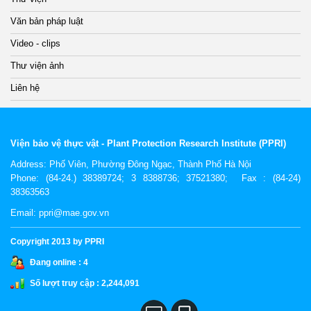
Văn bản pháp luật
Video - clips
Thư viện ảnh
Liên hệ
Viện bảo vệ thực vật - Plant Protection Research Institute (PPRI)
Address:
Phố Viên, Phường Đông Ngạc, Thành Phố Hà Nội
Phone: (84-24.) 38389724; 3 8388736; 37521380; Fax : (84-24)
38363563
Email: ppri@mae.gov.vn
Copyright 2013 by PPRI
Đang online :
4
Số lượt truy cập :
2,244,091