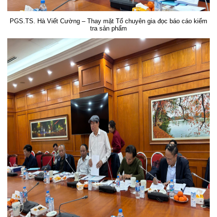
PGS.TS. Hà Viết Cường – Thay mặt Tổ chuyên gia đọc báo cáo kiểm
tra sản phẩm