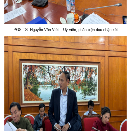
PGS.TS. Nguyễn Văn Viết – Uỷ viên, phản biện đọc nhận xét