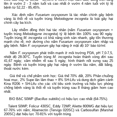
lên ở vườn 2 - 3 năm tuổi và cao nhất ở vườn 4 năm tuổi với tỷ lệ
bệnh từ 52,22 - 85,45%.
Xác định nấm
Fusarium oxysporum
là tác nhân chính gây bệnh
vàng lá thối rễ và tuyến trùng
Meloidogyne incognita
là loài gây hại
chính cây ba kích.
Lây nhiễm đồng thời hai tác nhân (nấm
Fusarium oxysporum
+
tuyến trùng
Meloidogyne incognita
) tỷ lệ bệnh lên 100% sau 90 ngày.
Tuyến trùng
M. incognita
có khả năng sinh sản nhanh, gây tổn thương
mạnh cho rễ, mở đường cho nấm
Fusarium oxysporum
xâm nhập và
gây bệnh. Nấm
F. oxysporum
gây hại nặng ở mật độ 10⁷ bào tử/ml.
Nấm
F. oxysporum
phát triển mạnh ở môi trường PDA, pH 7,0-7,5,
nhiệt độ 28-30°C. Tuyến trùng
M. incognita
hoàn thành vòng đời sau
41,67 ngày; xâm nhiễm rễ sau 5 ngày, hình thành nốt sưng sau 25
ngày. Bệnh và tuyến trùng gây hại nặng ở vườn lâu năm, đất bằng,
thoát nước kém.
Giá thể và chế phẩm sinh học: Giá thể 70% đất, 20% Phân chuồng
hoai mục, 2% Supe lân lâm thao + 8% SH-Lifu và dung dịch giâm cành
Kina R206 + SH-Lifu cho các chỉ tiêu sinh trưởng và hiệu lực phòng
chống bệnh vàng lá thối rễ và tuyến trùng sau 8 tháng giâm hom cao
nhất.
BIO BẠC 50WP (
Bacillus subtilis
) có hiệu lực cao nhất (64-75%).
Talent 50WP, Folicur 430SC, Eddy 72WP, Aliette 800WG đạt hiệu lực
67-76% với nấm; Abamectin (Tervigo 020SC) và Carbosulfan (Marshal
200SC) đạt hiệu lực 70-81% với tuyến trùng.