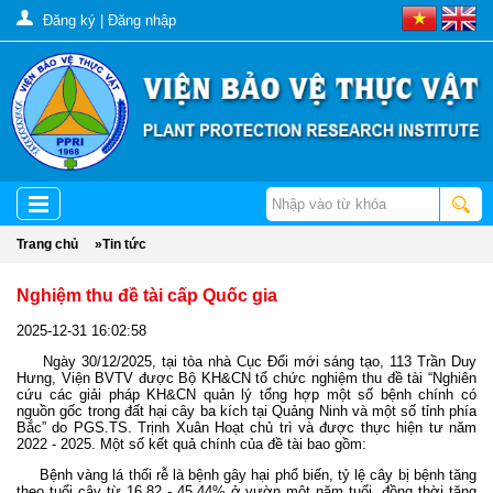
Đăng ký
|
Đăng nhập
Trang chủ
»
Tin tức
Nghiệm thu đề tài cấp Quốc gia
2025-12-31 16:02:58
Ngày 30/12/2025, tại tòa nhà Cục Đổi mới sáng tạo, 113 Trần Duy
Hưng, Viện BVTV được Bộ KH&CN tổ chức nghiệm thu đề tài “Nghiên
cứu các giải pháp KH&CN quản lý tổng hợp một số bệnh chính có
nguồn gốc trong đất hại cây ba kích tại Quảng Ninh và một số tỉnh phía
Bắc” do PGS.TS. Trịnh Xuân Hoạt chủ trì và được thực hiện tư năm
2022 - 2025. Một số kết quả chính của đề tài bao gồm:
Bệnh vàng lá thối rễ là bệnh gây hại phổ biến, tỷ lệ cây bị bệnh tăng
theo tuổi cây từ 16,82 - 45,44% ở vườn một năm tuổi, đồng thời tăng