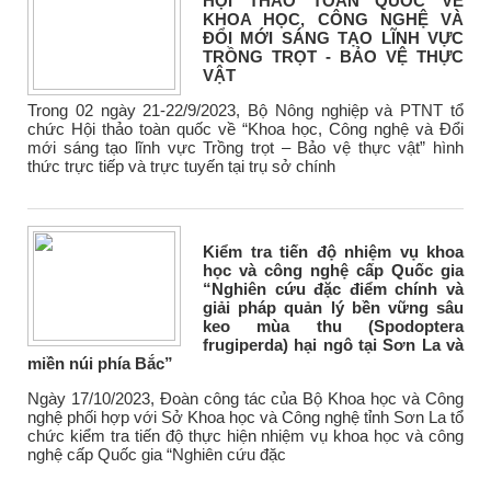
HỘI THẢO TOÀN QUỐC VỀ
KHOA HỌC, CÔNG NGHỆ VÀ
ĐỔI MỚI SÁNG TẠO LĨNH VỰC
TRỒNG TRỌT - BẢO VỆ THỰC
VẬT
Trong 02 ngày 21-22/9/2023, Bộ Nông nghiệp và PTNT tổ
chức Hội thảo toàn quốc về “Khoa học, Công nghệ và Đổi
mới sáng tạo lĩnh vực Trồng trọt – Bảo vệ thực vật” hình
thức trực tiếp và trực tuyến tại trụ sở chính
Kiểm tra tiến độ nhiệm vụ khoa
học và công nghệ cấp Quốc gia
“Nghiên cứu đặc điểm chính và
giải pháp quản lý bền vững sâu
keo mùa thu (Spodoptera
frugiperda) hại ngô tại Sơn La và
miền núi phía Bắc”
Ngày 17/10/2023, Đoàn công tác của Bộ Khoa học và Công
nghệ phối hợp với Sở Khoa học và Công nghệ tỉnh Sơn La tổ
chức kiểm tra tiến độ thực hiện nhiệm vụ khoa học và công
nghệ cấp Quốc gia “Nghiên cứu đặc