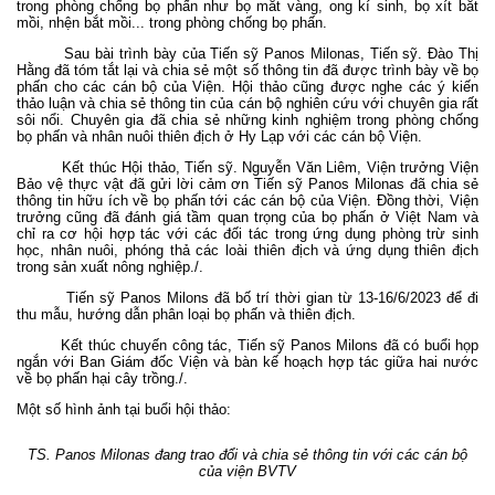
trong phòng chống bọ phấn như bọ mắt vàng, ong kí sinh, bọ xít bắt
mồi, nhện bắt mồi... trong phòng chống bọ phấn.
Sau bài trình bày của Tiến sỹ Panos Milonas, Tiến sỹ. Đào Thị
Hằng đã tóm tắt lại và chia sẻ một số thông tin đã được trình bày về bọ
phấn cho các cán bộ của Viện. Hội thảo cũng được nghe các ý kiến
thảo luận và chia sẻ thông tin của cán bộ nghiên cứu với chuyên gia rất
sôi nổi. Chuyên gia đã chia sẻ những kinh nghiệm trong phòng chống
bọ phấn và nhân nuôi thiên địch ở Hy Lạp với các cán bộ Viện.
Kết thúc Hội thảo, Tiến sỹ. Nguyễn Văn Liêm, Viện trưởng Viện
Bảo vệ thực vật đã gửi lời cảm ơn Tiến sỹ Panos Milonas đã chia sẻ
thông tin hữu ích về bọ phấn tới các cán bộ của Viện. Đồng thời, Viện
trưởng cũng đã đánh giá tầm quan trọng của bọ phấn ở Việt Nam và
chỉ ra cơ hội hợp tác với các đối tác trong ứng dụng phòng trừ sinh
học, nhân nuôi, phóng thả các loài thiên địch và ứng dụng thiên địch
trong sản xuất nông nghiệp./.
Tiến sỹ Panos Milons đã bố trí thời gian từ 13-16/6/2023 để đi
thu mẫu, hướng dẫn phân loại bọ phấn và thiên địch.
Kết thúc chuyến công tác, Tiến sỹ Panos Milons đã có buổi họp
ngắn với Ban Giám đốc Viện và bàn kế hoạch hợp tác giữa hai nước
về bọ phấn hại cây trồng./.
Một số hình ảnh tại buổi hội thảo:
TS. Panos Milonas đang trao đổi và chia sẻ thông tin với các cán bộ
của viện BVTV