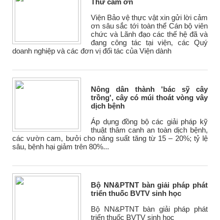
Thư cảm ơn
Viện Bảo vệ thực vật xin gửi lời cảm
ơn sâu sắc tới toàn thể Cán bộ viên
chức và Lãnh đạo các thế hệ đã và
đang công tác tại viện, các Quý
doanh nghiệp và các đơn vị đối tác của Viện dành
Nông dân thành 'bác sỹ cây
trồng', cây có múi thoát vòng vây
dịch bệnh
Áp dụng đồng bộ các giải pháp kỹ
thuật thâm canh an toàn dịch bệnh,
các vườn cam, bưởi cho năng suất tăng từ 15 – 20%; tỷ lệ
sâu, bệnh hại giảm trên 80%...
Bộ NN&PTNT bàn giải pháp phát
triển thuốc BVTV sinh học
Bộ NN&PTNT bàn giải pháp phát
triển thuốc BVTV sinh học