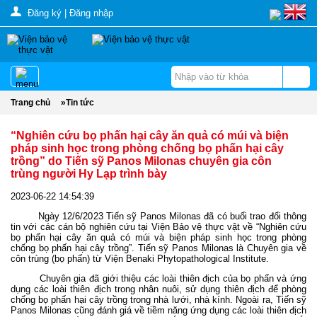
Đăng ký
|
Đăng nhập
Trang chủ
»
Tin tức
“Nghiên cứu bọ phấn hại cây ăn quả có múi và biện
pháp sinh học trong phòng chống bọ phấn hại cây
trồng” do Tiến sỹ Panos Milonas chuyên gia côn
trùng người Hy Lạp trình bày
2023-06-22 14:54:39
Ngày 12/6/2023 Tiến sỹ Panos Milonas đã có buổi trao đổi thông
tin với các cán bộ nghiên cứu tại Viện Bảo vệ thực vật về “Nghiên cứu
bọ phấn hại cây ăn quả có múi và biện pháp sinh học trong phòng
chống bọ phấn hại cây trồng”. Tiến sỹ Panos Milonas là Chuyên gia về
côn trùng (bọ phấn) từ Viện Benaki Phytopathological Institute.
Chuyên gia đã giới thiệu các loài thiên địch của bọ phấn và ứng
dụng các loài thiên địch trong nhân nuôi, sử dụng thiên địch để phòng
chống bọ phấn hại cây trồng trong nhà lưới, nhà kính. Ngoài ra, Tiến sỹ
Panos Milonas cũng đánh giá về tiềm năng ứng dụng các loài thiên địch