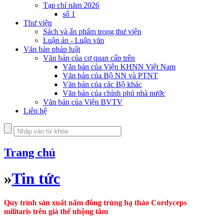
Tạp chí năm 2026
số 1
Thư viện
Sách và ấn phẩm trong thư viện
Luận án - Luận văn
Văn bản pháp luật
Văn bản của cơ quan cấp trên
Văn bản của Viện KHNN Việt Nam
Văn bản của Bộ NN và PTNT
Văn bản của các Bộ khác
Văn bản của chính phủ nhà nước
Văn bản của Viện BVTV
Liên hệ
Trang chủ
»
Tin tức
Quy trình sản xuất nấm đông trùng hạ thảo Cordyceps
militaris trên giá thể nhộng tằm