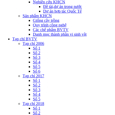
Nghiên cứu KHCN
Đề tài,dự án trong nước
Dự án hợp tác Quốc Tế
Sản phẩm KHCN
Giống cây trồng
Quy trình công nghệ
Các chế phẩm BVTV
Danh mục thành phần vi sinh vật
Tạp chí BVTV
Tạp chí 2006
Số 1
Số 2
Số 3
Số 4
Số 5
Số 6
Tạp chí 2017
Số 1
Số 2
Số 3
Số 4
Số 5
Tạp chí 2018
Số 1
Số 2