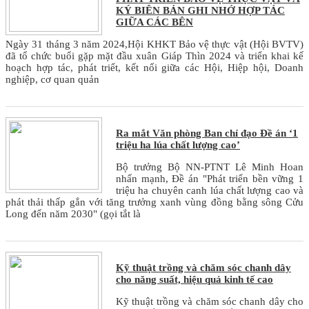
KÝ BIÊN BẢN GHI NHỚ HỢP TÁC
GIỮA CÁC BÊN
Ngày 31 tháng 3 năm 2024,Hội KHKT Bảo vệ thực vật (Hội BVTV)
đã tổ chức buổi gặp mặt đầu xuân Giáp Thìn 2024 và triển khai kế
hoạch hợp tác, phát triểt, kết nối giữa các Hội, Hiệp hội, Doanh
nghiệp, cơ quan quản
Ra mắt Văn phòng Ban chỉ đạo Đề án ‘1
triệu ha lúa chất lượng cao’
Bộ trưởng Bộ NN-PTNT Lê Minh Hoan
nhấn mạnh, Đề án "Phát triển bền vững 1
triệu ha chuyên canh lúa chất lượng cao và
phát thải thấp gắn với tăng trưởng xanh vùng đồng bằng sông Cửu
Long đến năm 2030" (gọi tắt là
Kỹ thuật trồng và chăm sóc chanh dây
cho năng suất, hiệu quả kinh tế cao
Kỹ thuật trồng và chăm sóc chanh dây cho