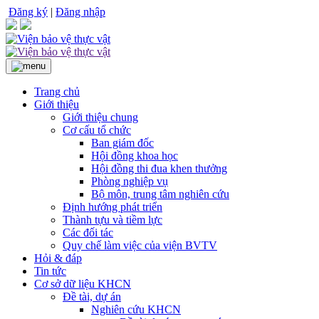
Đăng ký
|
Đăng nhập
Trang chủ
Giới thiệu
Giới thiệu chung
Cơ cấu tổ chức
Ban giám đốc
Hội đồng khoa học
Hội đồng thi đua khen thưởng
Phòng nghiệp vụ
Bộ môn, trung tâm nghiên cứu
Định hướng phát triển
Thành tựu và tiềm lực
Các đối tác
Quy chế làm việc của viện BVTV
Hỏi & đáp
Tin tức
Cơ sở dữ liệu KHCN
Đề tài, dự án
Nghiên cứu KHCN