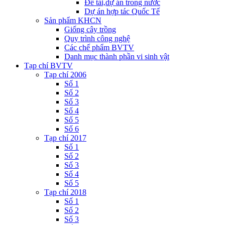
Đề tài,dự án trong nước
Dự án hợp tác Quốc Tế
Sản phẩm KHCN
Giống cây trồng
Quy trình công nghệ
Các chế phẩm BVTV
Danh mục thành phần vi sinh vật
Tạp chí BVTV
Tạp chí 2006
Số 1
Số 2
Số 3
Số 4
Số 5
Số 6
Tạp chí 2017
Số 1
Số 2
Số 3
Số 4
Số 5
Tạp chí 2018
Số 1
Số 2
Số 3