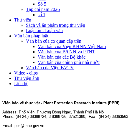
Số 5
Tạp chí năm 2026
số 1
Thư viện
Sách và ấn phẩm trong thư viện
Luận án - Luận văn
Văn bản pháp luật
Văn bản của cơ quan cấp trên
Văn bản của Viện KHNN Việt Nam
Văn bản của Bộ NN và PTNT
Văn bản của các Bộ khác
Văn bản của chính phủ nhà nước
Văn bản của Viện BVTV
Video - clips
Thư viện ảnh
Liên hệ
Viện bảo vệ thực vật - Plant Protection Research Institute (PPRI)
Address:
Phố Viên, Phường Đông Ngạc, Thành Phố Hà Nội
Phone: (84-24.) 38389724; 3 8388736; 37521380; Fax : (84-24) 38363563
Email: ppri@mae.gov.vn