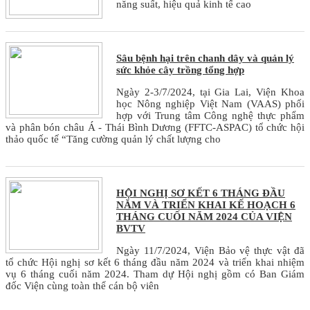
năng suất, hiệu quả kinh tế cao
Sâu bệnh hại trên chanh dây và quản lý
sức khỏe cây trồng tổng hợp
Ngày 2-3/7/2024, tại Gia Lai, Viện Khoa
học Nông nghiệp Việt Nam (VAAS) phối
hợp với Trung tâm Công nghệ thực phẩm
và phân bón châu Á - Thái Bình Dương (FFTC-ASPAC) tổ chức hội
thảo quốc tế “Tăng cường quản lý chất lượng cho
HỘI NGHỊ SƠ KẾT 6 THÁNG ĐẦU
NĂM VÀ TRIỂN KHAI KẾ HOẠCH 6
THÁNG CUỐI NĂM 2024 CỦA VIỆN
BVTV
Ngày 11/7/2024, Viện Bảo vệ thực vật đã
tổ chức Hội nghị sơ kết 6 tháng đầu năm 2024 và triển khai nhiệm
vụ 6 tháng cuối năm 2024. Tham dự Hội nghị gồm có Ban Giám
đốc Viện cùng toàn thể cán bộ viên