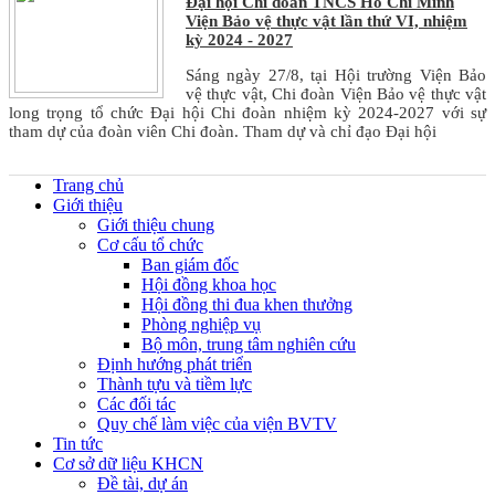
Đại hội Chi đoàn TNCS Hồ Chí Minh
Viện Bảo vệ thực vật lần thứ VI, nhiệm
kỳ 2024 - 2027
Sáng ngày 27/8, tại Hội trường Viện Bảo
vệ thực vật, Chi đoàn Viện Bảo vệ thực vật
long trọng tổ chức Đại hội Chi đoàn nhiệm kỳ 2024-2027 với sự
tham dự của đoàn viên Chi đoàn. Tham dự và chỉ đạo Đại hội
Trang chủ
Giới thiệu
Giới thiệu chung
Cơ cấu tổ chức
Ban giám đốc
Hội đồng khoa học
Hội đồng thi đua khen thưởng
Phòng nghiệp vụ
Bộ môn, trung tâm nghiên cứu
Định hướng phát triển
Thành tựu và tiềm lực
Các đối tác
Quy chế làm việc của viện BVTV
Tin tức
Cơ sở dữ liệu KHCN
Đề tài, dự án