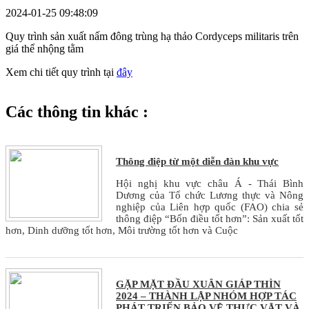
2024-01-25 09:48:09
Quy trình sản xuất nấm đông trùng hạ thảo Cordyceps militaris trên
giá thể nhộng tằm
Xem chi tiết quy trình tại
đây
Các thông tin khác :
Thông điệp từ một diễn đàn khu vực
Hội nghị khu vực châu Á - Thái Bình
Dương của Tổ chức Lương thực và Nông
nghiệp của Liên hợp quốc (FAO) chia sẻ
thông điệp “Bốn điều tốt hơn”: Sản xuất tốt
hơn, Dinh dưỡng tốt hơn, Môi trường tốt hơn và Cuộc
GẶP MẶT ĐẦU XUÂN GIÁP THÌN
2024 – THÀNH LẬP NHÓM HỢP TÁC
PHÁT TRIỂN BẢO VỆ THỰC VẬT VÀ