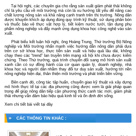
Tại hội nghị, các chuyên gia cho rằng sản xuất giảm phát thải không
chỉ là yêu cầu về môi trường mà còn là xu hướng tất yếu để nâng cao
chất lượng nông sản và khả năng cạnh tranh trên thị trường. Nông dân
được khuyến khích áp dụng đúng quy trình kỹ thuật, sử dụng phân bón
và thuốc bảo vệ thực vật hợp lý, tiết kiệm nước tưới, tận dụng phụ
phẩm nông nghiệp và đẩy mạnh ứng dụng khoa học công nghệ vào sản
xuất.
Phát biểu kết luận hội nghị, ông Hoàng Trung, Thứ trưởng Bộ Nông
nghiệp và Môi trường nhấn mạnh
việc hướng dẫn nông dân phải dựa
trên cơ sở khoa học, thực tiễn sản xuất và hiệu quả lâu dài, không
chạy theo các “trend” lan truyền trên mạng xã hội khi chưa được kiểm
chứng. Theo Thứ trưởng, quá trình chuyển đổi sang mô hình sản xuất
xanh cần có sự đồng hành của cơ quan quản lý, doanh nghiệp, nhà
khoa học và người dân nhằm thay đổi tư duy sản xuất, hướng tới nền
nông nghiệp hiện đại, thân thiện môi trường và phát triển bền vững.
Bên cạnh đó, công tác tập huấn, chuyển giao kỹ thuật và xây dựng
mô hình thực tế tại các địa phương cũng được xem là giải pháp quan
trọng để giúp nông dân tiếp cận phương thức canh tác mới, giảm phát
thải nhưng vẫn đảm bảo hiệu quả kinh tế và ổn định đời sống.
Xem chi tiết bài viết tại
đây
CÁC THÔNG TIN KHÁC :