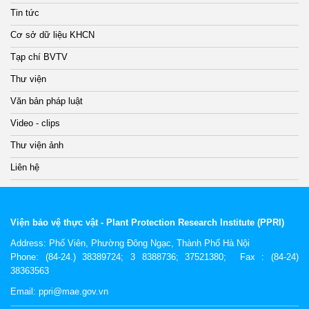
Tin tức
Cơ sở dữ liệu KHCN
Tạp chí BVTV
Thư viện
Văn bản pháp luật
Video - clips
Thư viện ảnh
Liên hệ
Viện bảo vệ thực vật - Plant Protection Research Institute (PPRI)
Address:
Phố Viên, Phường Đông Ngạc, Thành Phố Hà Nội
Phone: (84-24.) 38389724; 3 8388736; 37521380; Fax : (84-24)
38363563
Email: ppri@mae.gov.vn