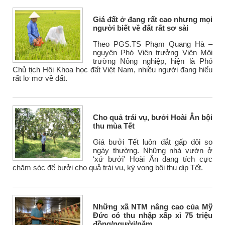
Giá đất ở đang rất cao nhưng mọi
người biết về đất rất sơ sài
Theo PGS.TS Phạm Quang Hà –
nguyên Phó Viện trưởng Viện Môi
trường Nông nghiệp, hiện là Phó
Chủ tịch Hội Khoa học đất Việt Nam, nhiều người đang hiểu
rất lơ mơ về đất.
Cho quả trái vụ, bưởi Hoài Ân bội
thu mùa Tết
Giá bưởi Tết luôn đắt gấp đôi so
ngày thường. Những nhà vườn ở
‘xứ bưởi' Hoài Ân đang tích cực
chăm sóc để bưởi cho quả trái vụ, kỳ vọng bội thu dịp Tết.
Những xã NTM nâng cao của Mỹ
Đức có thu nhập xấp xỉ 75 triệu
đồng/người/năm