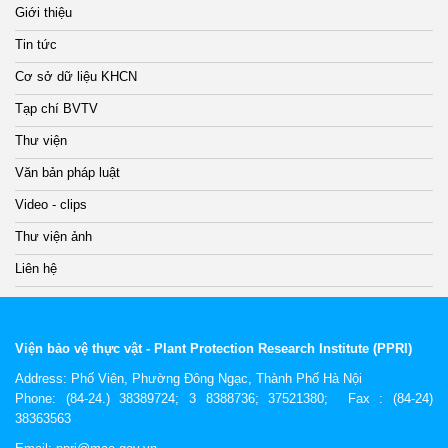
Giới thiệu
Tin tức
Cơ sở dữ liệu KHCN
Tạp chí BVTV
Thư viện
Văn bản pháp luật
Video - clips
Thư viện ảnh
Liên hệ
Viện bảo vệ thực vật - Plant Protection Research Institute (PPRI)
Address:
Phố Viên, Phường Đông Ngạc, Thành Phố Hà Nội
Phone: (84-24.) 38389724; 3 8388736; 37521380; Fax : (84-24)
38363563