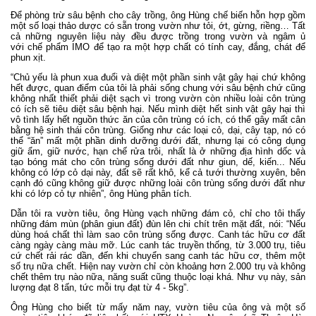
Để phòng trừ sâu bệnh cho cây trồng, ông Hùng chế biến hỗn hợp gồm
một số loại thảo dược có sẵn trong vườn như tỏi, ớt, gừng, riềng… Tất
cả những nguyên liệu này đều được trồng trong vườn và ngâm ủ
với
chế phẩm IMO
để tạo ra một hợp chất có tính cay, đắng, chát để
phun xịt.
“Chủ yếu là phun xua đuổi và diệt một phần sinh vật gây hại chứ không
hết được, quan điểm của tôi là phải sống chung với sâu bệnh chứ cũng
không nhất thiết phải diệt sạch vì trong vườn còn nhiều loài côn trùng
có ích sẽ tiêu diệt sâu bệnh hại. Nếu mình diệt hết sinh vật gây hại thì
vô tình lấy hết nguồn thức ăn của côn trùng có ích, có thể gây mất cân
bằng hệ sinh thái côn trùng. Giống như các loại cỏ, dại, cây tạp, nó có
thể “ăn” mất một phần dinh dưỡng dưới đất, nhưng lại có công dụng
giữ ẩm, giữ nước, hạn chế rửa trôi, nhất là ở những địa hình dốc và
tạo bóng mát cho côn trùng sống dưới đất như giun, dế, kiến... Nếu
không có lớp cỏ dại này, đất sẽ rất khô, kể cả tưới thường xuyên, bên
cạnh đó cũng không giữ được những loài côn trùng sống dưới đất như
khi có lớp cỏ tự nhiên”, ông Hùng phân tích.
Dẫn tôi ra
vườn tiêu
, ông Hùng vạch những đám cỏ, chỉ cho tôi thấy
những đám mùn (phân giun đất) đùn lên chi chít trên mặt đất, nói: “Nếu
dùng hoá chất thì làm sao côn trùng sống được. Canh tác hữu cơ đất
càng ngày càng màu mỡ. Lúc canh tác truyền thống, từ 3.000 trụ, tiêu
cứ chết rải rác dần, đến khi chuyển sang canh tác hữu cơ, thêm một
số trụ nữa chết. Hiện nay vườn chỉ còn khoảng hơn 2.000 trụ và không
chết thêm trụ nào nữa, năng suất cũng thuộc loại khá. Như vụ này, sản
lượng đạt 8 tấn, tức mỗi trụ đạt từ 4 - 5kg”.
Ông Hùng cho biết từ mấy năm nay, vườn tiêu của ông và một số