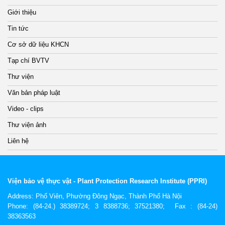
Giới thiệu
Tin tức
Cơ sở dữ liệu KHCN
Tạp chí BVTV
Thư viện
Văn bản pháp luật
Video - clips
Thư viện ảnh
Liên hệ
Viện bảo vệ thực vật - Plant Protection Research Institute (PPRI)
Address:
Phố Viên, Phường Đông Ngạc, Thành Phố Hà Nội
Phone: (84-24.) 38389724; 3 8388736; 37521380; Fax : (84-24)
38363563