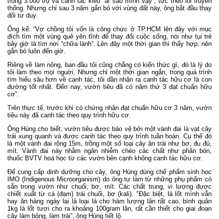
trồng 3.000 trụ và canh tác kiểu “ai sao mình vậy”, tức theo lối truyền
thống. Nhưng chỉ sau 3 năm gắn bó với vùng đất này, ông bắt đầu thay
đổi tư duy.
Ông kể: “Vợ chồng tôi vốn là công chức ở TP.HCM lên đây với mục
đích tìm một vùng quê yên tĩnh để thay đổi cuộc sống, nói như tụi trẻ
bây giờ là tìm nơi “chữa lành”. Lên đây một thời gian thì thấy hợp, nên
gắn bó luôn đến giờ.
Riêng về làm nông, ban đầu tôi cũng chẳng có kiến thức gì, đó là lý do
tôi làm theo mọi nguời. Nhưng chỉ một thời gian ngắn, trong quá trình
tìm hiểu sâu hơn về canh tác, tôi dần nhận ra canh tác hữu cơ là con
đường tốt nhất. Đến nay, vườn tiêu đã có năm thứ 3 đạt chuẩn hữu
cơ”.
Trên thực tế, trước khi có chứng nhận đạt chuẩn hữu cơ 3 năm, vườn
tiêu này đã canh tác theo quy trình hữu cơ.
Ông Hùng cho biết, vườn tiêu được bảo vệ bởi một vành đai là vạt cây
trái xung quanh và được canh tác theo quy trình tuần hoàn. Cụ thể đó
là một vành đai rộng 15m, trồng một số loại
cây ăn trái
như bơ, đu đủ,
mít. Vành đai này nhằm ngăn nhiễm chéo các chất như phân bón,
thuốc BVTV hoá học từ các vườn bên cạnh không
canh tác hữu cơ
.
Để cung cấp dinh dưỡng cho cây, ông Hùng dùng chế phẩm sinh học
IMO (Indigenous Microorganism) do ông tự làm từ những phụ phẩm có
sẵn trong vườn như chuối, bơ, mít. Các chất trung, vi lượng được
chiết xuất từ cá (đạm) trái chuối, bơ (kali). "Đặc biệt, lá lốt mình vẫn
hay ăn hàng ngày lại là loại lá cho hàm lượng lân rất cao, bình quân
1kg lá lốt tươi cho ra khoảng 100gram lân, rất cần thiết cho giai đoạn
cây làm bông, làm trái”, ông Hùng tiết lộ.