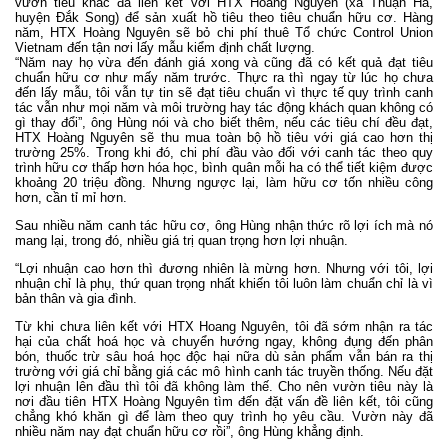
vườn tiêu khác đã liên kết với HTX Hoàng Nguyên (xã Thuận Hà,
huyện Đắk Song) để sản xuất hồ tiêu theo tiêu chuẩn hữu cơ. Hàng
năm, HTX Hoàng Nguyên sẽ bỏ chi phí thuê Tổ chức Control Union
Vietnam đến tận nơi lấy mẫu kiểm định chất lượng.
“Năm nay họ vừa đến đánh giá xong và cũng đã có kết quả đạt
tiêu
chuẩn hữu cơ
như mấy năm trước. Thực ra thì ngay từ lúc họ chưa
đến lấy mẫu, tôi vẫn tự tin sẽ đạt tiêu chuẩn vì thực tế quy trình canh
tác vẫn như mọi năm và môi trường hay tác động khách quan không có
gì thay đổi”, ông Hùng nói và cho biết thêm, nếu các tiêu chí đều đạt,
HTX Hoàng Nguyên sẽ thu mua toàn bộ hồ tiêu với giá cao hơn thị
trường 25%. Trong khi đó, chi phí đầu vào đối với canh tác theo quy
trình hữu cơ thấp hơn hóa học, bình quân mỗi ha có thể tiết kiệm được
khoảng 20 triệu đồng. Nhưng ngược lại, làm hữu cơ tốn nhiều công
hơn, cần tỉ mỉ hơn.
Sau nhiều năm canh tác hữu cơ, ông Hùng nhận thức rõ lợi ích mà nó
mang lại, trong đó, nhiều giá trị quan trọng hơn lợi nhuận.
“Lợi nhuận cao hơn thì đương nhiên là mừng hơn. Nhưng với tôi, lợi
nhuận chỉ là phụ, thứ quan trọng nhất khiến tôi luôn làm chuẩn chỉ là vì
bản thân và gia đình.
Từ khi chưa liên kết với HTX Hoang Nguyên, tôi đã sớm nhận ra tác
hại của chất hoá học và chuyển hướng ngay, không đụng đến phân
bón, thuốc trừ sâu hoá học độc hại nữa dù sản phẩm vẫn bán ra thị
trường với giá chỉ bằng giá các mô hình canh tác truyền thống. Nếu đặt
lợi nhuận lên đầu thì tôi đã không làm thế. Cho nên vườn tiêu này là
nơi đầu tiên HTX Hoàng Nguyên tìm đến đặt vấn đề liên kết, tôi cũng
chẳng khó khăn gì để làm theo quy trình họ yêu cầu. Vườn này đã
nhiều năm nay đạt chuẩn hữu cơ rồi”, ông Hùng khẳng định.