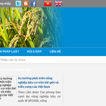
ng nhập
N PHÁP LUẬT
HỎI & ĐÁP
LIÊN HỆ
TIN TỨC NÔNG NGHIỆP
Xu hướng phát triển nông
nghiệp hữu cơ trên thế giới và
triển vọng của Việt Nam
Theo Liên đoàn Các phong trào
canh tác nông nghiệp hữu cơ
quốc tế (IFOAM), nông