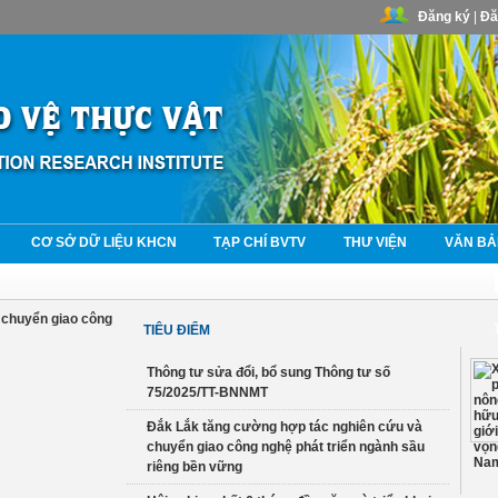
Đăng ký
|
Đă
CƠ SỞ DỮ LIỆU KHCN
TẠP CHÍ BVTV
THƯ VIỆN
VĂN BẢ
TIÊU ĐIỂM
Thông tư sửa đổi, bổ sung Thông tư số
75/2025/TT-BNNMT
Đắk Lắk tăng cường hợp tác nghiên cứu và
chuyển giao công nghệ phát triển ngành sầu
riêng bền vững