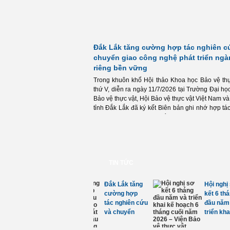
Đắk Lắk tăng cường hợp tác nghiên c
chuyển giao công nghệ phát triển ngà
riêng bền vững
Trong khuôn khổ Hội thảo Khoa học Bảo vệ thự
thứ V, diễn ra ngày 11/7/2026 tại Trường Đại h
Bảo vệ thực vật, Hội Bảo vệ thực vật Việt Nam và
tỉnh Đắk Lắk đã ký kết Biên bản ghi nhớ hợp t
cường nghiên cứu, chuyển giao công nghệ và p
ngành hàng sầu riêng.
TIN TỨC
tư của
Kết luận của
Sản xuất giảm
ưởng Bộ
Tổng Bí thư,
phát thải lĩnh
về phân
Chủ tịch nước
vực trồng trọt:
hân
tại cuộc họp
Hướng dẫn
 cắt
cho chủ
nông dân thực