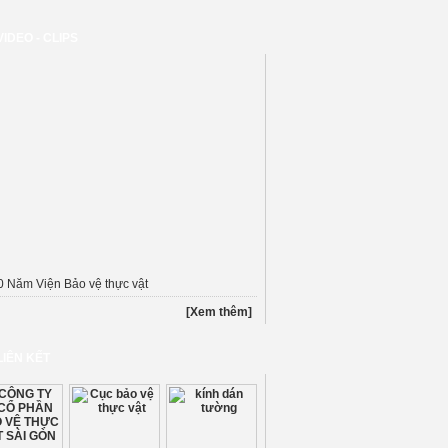
Hiệp hội Công
lược luân
nghệ Nông
phiên bền
nghiệp Đông
vững
VIDEO - CLIPS
Nam Á
(AATSEA)
0 Năm Viện Bảo vệ thực vật
[Xem thêm]
LIÊN KẾT