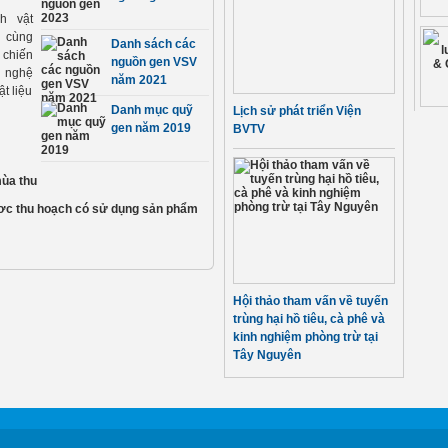
h vật
ô cùng
Danh sách các
chiến
nguồn gen VSV
g nghệ
năm 2021
t liệu
Danh mục quỹ
Lịch sử phát triển Viện
gen năm 2019
BVTV
mùa thu
ươc thu hoạch có sử dụng sản phẩm
Hội thảo tham vấn về tuyến
trùng hại hồ tiêu, cà phê và
kinh nghiệm phòng trừ tại
Tây Nguyên