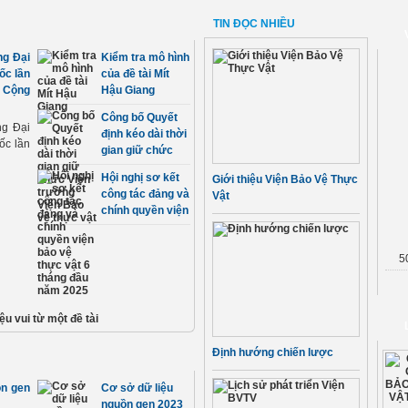
thôn mới, giảm
nghèo bền
TIN ĐỌC NHIỀU
vững và phát
triển KTXH
ng Đại
Kiểm tra mô hình
vùng
ốc lần
của đề tài Mít
DTTS&MN giai
 Cộng
Hậu Giang
đoạn 2026-
2030
Công bố Quyết
ng Đại
định kéo dài thời
ốc lần
gian giữ chức
Viện trưởng Viện
Hội nghị sơ kết
Giới thiệu Viện Bảo Vệ Thực
Bảo vệ thực vật
công tác đảng và
Vật
chính quyền viện
bảo vệ thực vật
6 tháng đầu năm
5
2025
ệu vui từ một đề tài
Định hướng chiến lược
ồn gen
Cơ sở dữ liệu
nguồn gen 2023