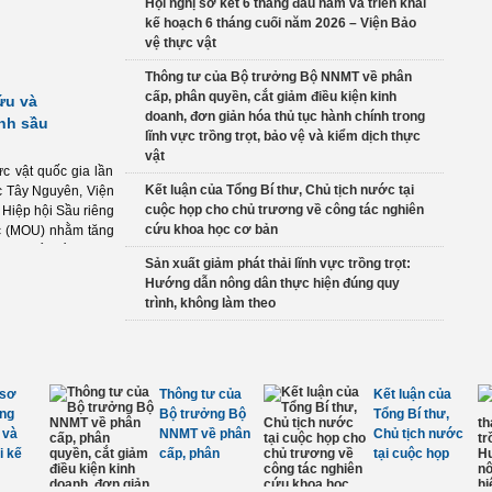
Hội nghị sơ kết 6 tháng đầu năm và triển khai
kế hoạch 6 tháng cuối năm 2026 – Viện Bảo
vệ thực vật
Thông tư của Bộ trưởng Bộ NNMT về phân
cấp, phân quyền, cắt giảm điều kiện kinh
ứu và
doanh, đơn giản hóa thủ tục hành chính trong
nh sầu
lĩnh vực trồng trọt, bảo vệ và kiểm dịch thực
vật
c vật quốc gia lần
Kết luận của Tổng Bí thư, Chủ tịch nước tại
ọc Tây Nguyên, Viện
cuộc họp cho chủ trương về công tác nghiên
 Hiệp hội Sầu riêng
cứu khoa học cơ bản
ác (MOU) nhằm tăng
hát triển bền vững
Sản xuất giảm phát thải lĩnh vực trồng trọt:
Hướng dẫn nông dân thực hiện đúng quy
trình, không làm theo
Chào mừng
Lập BCĐ
Ngày Khoa
Trung ương
học và Công
Chương trình
nghệ Việt Nam
MTQG xây
18/5/2026
dựng nông