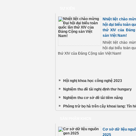
iều kiện
trương về
hiện đúng quy
oanh,
công tác
trình, không
SỰ KIỆN
ản hóa
nghiên cứu
làm theo
c hành
khoa học cơ
Nhiệt liệt chào mừ
trong
bản
hội đại biểu toàn qu
ực trồng
thứ XIV của Đảng
ảo vệ và
sản Việt Nam!
ịch thực
Nhiệt liệt chào mừ
hội đại biểu toàn qu
thứ XIV của Đảng Cộng sản Việt Nam!
»
Hội nghị khoa học công nghệ 2023
»
Nghiệm thu đề tài nghị định thư hungary
»
Nghiệm thu cơ sở đề tài tiềm năng
»
Phòng trừ bọ hà trên cây khoai lang: Tín hi
SẢN PHẨM KHCN
Cơ sở dữ liệu ngu
2025