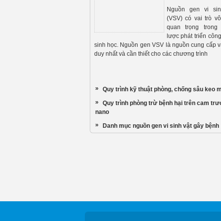
Nguồn gen vi sin
(VSV) có vai trò v
quan trọng trong 
lược phát triển côn
sinh học. Nguồn gen VSV là nguồn cung cấp vậ
duy nhất và cần thiết cho các chương trình
»
Quy trình kỹ thuật phòng, chống sâu keo 
»
Quy trình phòng trừ bệnh hại trên cam tr
nano
»
Danh mục nguồn gen vi sinh vật gây bệnh